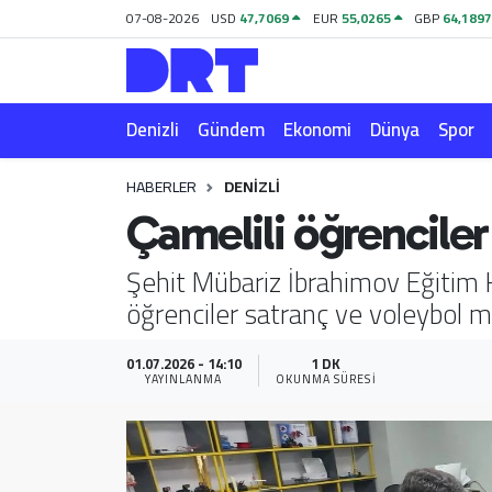
07-08-2026
USD
47,7069
EUR
55,0265
GBP
64,189
Denizli
Hava Durumu
Denizli
Gündem
Ekonomi
Dünya
Spor
Gündem
Trafik Durumu
HABERLER
DENIZLI
Ekonomi
Puan Durumu ve Fikstür
Çamelili öğrenciler
Dünya
Tüm Manşetler
Şehit Mübariz İbrahimov Eğitim 
öğrenciler satranç ve voleybol mü
Spor
Son Dakika Haberleri
Magazin
Haber Arşivi
01.07.2026 - 14:10
1 DK
YAYINLANMA
OKUNMA SÜRESI
Teknoloji
Yaşam