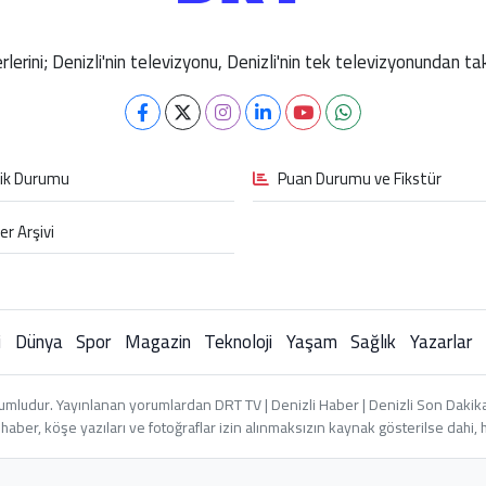
berlerini; Denizli'nin televizyonu, Denizli'nin tek televizyonundan 
fik Durumu
Puan Durumu ve Fikstür
er Arşivi
i
Dünya
Spor
Magazin
Teknoloji
Yaşam
Sağlık
Yazarlar
umludur. Yayınlanan yorumlardan DRT TV | Denizli Haber | Denizli Son Dakika 
an haber, köşe yazıları ve fotoğraflar izin alınmaksızın kaynak gösterilse dah