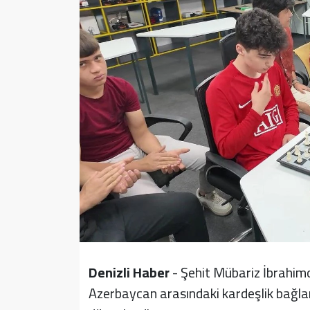
Sağlık
Yazarlar
Resmi İlan
Resmi Reklam
Denizli Haber
- Şehit Mübariz İbrahim
Azerbaycan arasındaki kardeşlik bağları