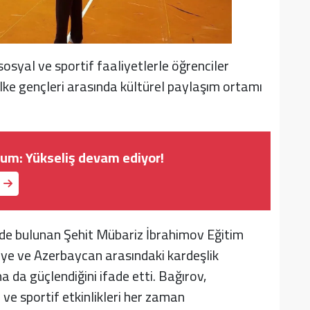
syal ve sportif faaliyetlerle öğrenciler
i ülke gençleri arasında kültürel paylaşım ortamı
rum: Yükseliş devam ediyor!
rde bulunan Şehit Mübariz İbrahimov Eğitim
ye ve Azerbaycan arasındaki kardeşlik
aha da güçlendiğini ifade etti. Bağırov,
 ve sportif etkinlikleri her zaman