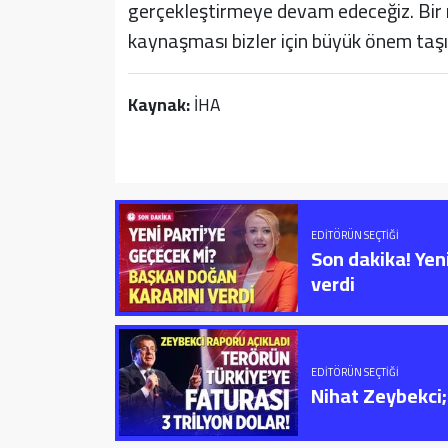
gerçekleştirmeye devam edeceğiz. Bir mi
kaynaşması bizler için büyük önem taşıy
Kaynak:
İHA
EDITÖRÜN SEÇTIĞI
Son dakika! Yen
verdi
EDITÖRÜN SEÇTIĞI
Nihat Zeybekci; 