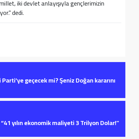
llet, iki devlet anlayışıyla gençlerimizin
or." dedi.
i Parti’ye geçecek mi? Şeniz Doğan kararını
“41 yılın ekonomik maliyeti 3 Trilyon Dolar!”