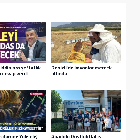
iddialara şeffaflık
Denizli'de kovanlar mercek
 cevap verdi
altında
n durum: Yükseliş
Anadolu Dostluk Rallisi