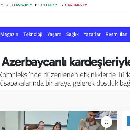
7
ALTIN
6574.81
BİST
13.887
BTC
64.360,53
Magazin
Teknoloji
Yaşam
Sağlık
Yazarlar
Resmi İlan
 Azerbaycanlı kardeşleriyl
Kompleksi’nde düzenlenen etkinliklerde Tür
sabakalarında bir araya gelerek dostluk bağl