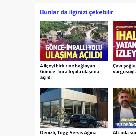
Bunlar da ilginizi çekebilir
4 ilçeyi birbirine bağlayan
Çavuşoğlu 
Gömce-İmrallı yolu ulaşıma
vurgusuyla
açıldı
Denizli, Togg Servis Ağına
Altında so