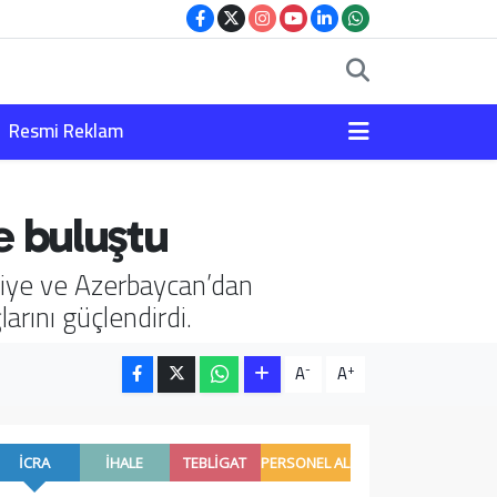
Resmi Reklam
e buluştu
kiye ve Azerbaycan’dan
arını güçlendirdi.
-
+
A
A