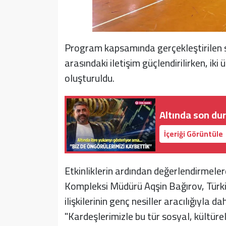
Program kapsamında gerçekleştirilen so
arasındaki iletişim güçlendirilirken, ik
oluşturuldu.
Altında son du
İçeriği Görüntüle
Etkinliklerin ardından değerlendirmele
Kompleksi Müdürü Aqşin Bağırov, Türki
ilişkilerinin genç nesiller aracılığıyla d
"Kardeşlerimizle bu tür sosyal, kültürel