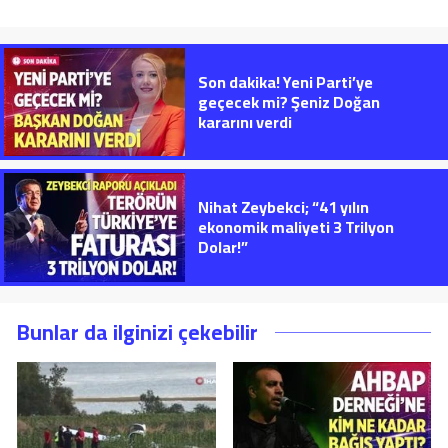
Son dakika! Yeni Parti’ye
geçecek mi? Şeniz Doğan
kararını verdi
Nihat Zeybekci; “41 yılın
ekonomik maliyeti 3 Trilyon
Dolar!”
Bunlar da ilginizi çekebilir