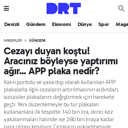
Denizli
Hava Durumu
Denizli
Gündem
Ekonomi
Dünya
Spor
Maga
Gündem
Trafik Durumu
HABERLER
GÜNDEM
Cezayı duyan koştu!
Ekonomi
Puan Durumu ve Fikstür
Aracınız böyleyse yaptırımı
Dünya
Tüm Manşetler
ağır... APP plaka nedir?
Spor
Son Dakika Haberleri
Kalın puntolu ve yasa dışı olarak kullanılan APP
plakalarla ilgili cezaların artırılmasının ardından,
Magazin
Haber Arşivi
sürücüler plakalarını değiştirmek için harekete
geçti. Yeni düzenlemeyle bu tür plakaları
Teknoloji
kullananlara ilk tespitte 140 bin lira, ikinci kez
yakalanmaları halinde ise 280 bin liraya kadar
Yaşam
para cezası kesiliyor. Cezaların yükselmesiyle