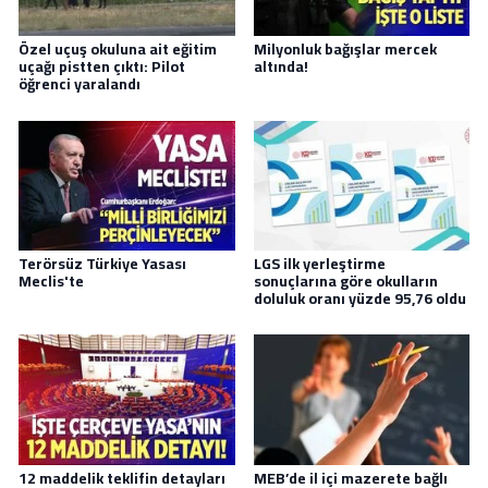
Özel uçuş okuluna ait eğitim
Milyonluk bağışlar mercek
uçağı pistten çıktı: Pilot
altında!
öğrenci yaralandı
Terörsüz Türkiye Yasası
LGS ilk yerleştirme
Meclis'te
sonuçlarına göre okulların
doluluk oranı yüzde 95,76 oldu
12 maddelik teklifin detayları
MEB’de il içi mazerete bağlı