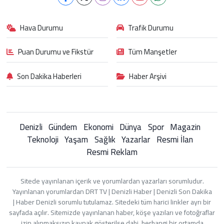
Hava Durumu
Trafik Durumu
Puan Durumu ve Fikstür
Tüm Manşetler
Son Dakika Haberleri
Haber Arşivi
Denizli
Gündem
Ekonomi
Dünya
Spor
Magazin
Teknoloji
Yaşam
Sağlık
Yazarlar
Resmi İlan
Resmi Reklam
Sitede yayınlanan içerik ve yorumlardan yazarları sorumludur.
Yayınlanan yorumlardan DRT TV | Denizli Haber | Denizli Son Dakika
| Haber Denizli sorumlu tutulamaz. Sitedeki tüm harici linkler ayrı bir
sayfada açılır. Sitemizde yayınlanan haber, köşe yazıları ve fotoğraflar
izin alınmaksızın kaynak gösterilse dahi, herhangi bir ortamda