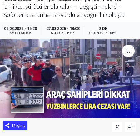
birlikte, sürücüler plakalarını değiştirmek için
Sağlık
şoförler odalarına başvurdu ve yoğunluk oluştu.
Yazarlar
06.03.2026 - 15:20
27.03.2026 - 13:08
2 DK
YAYINLANMA
GÜNCELLEME
OKUNMA SÜRESI
Resmi İlan
Resmi Reklam
Paylaş
-
+
A
A