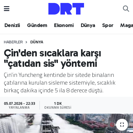
Denizli
Hava Durumu
Denizli
Gündem
Ekonomi
Dünya
Spor
Maga
Gündem
Trafik Durumu
HABERLER
DÜNYA
Çin'den sıcaklara karşı
Ekonomi
Puan Durumu ve Fikstür
"çatıdan sis" yöntemi
Dünya
Tüm Manşetler
Çin'in Yuncheng kentinde bir sitede binaların
çatılarına kurulan sisleme sistemiyle, sıcaklık
Spor
Son Dakika Haberleri
birkaç dakika içinde 5 ila 8 derece düştü.
Magazin
Haber Arşivi
05.07.2026 - 22:33
1 DK
YAYINLANMA
OKUNMA SÜRESI
Teknoloji
Yaşam