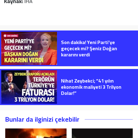
Kaynak:
İHA
Son dakika! Yeni Parti’ye
geçecek mi? Şeniz Doğan
kararını verdi
Nihat Zeybekci; “41 yılın
ekonomik maliyeti 3 Trilyon
Dolar!”
Bunlar da ilginizi çekebilir