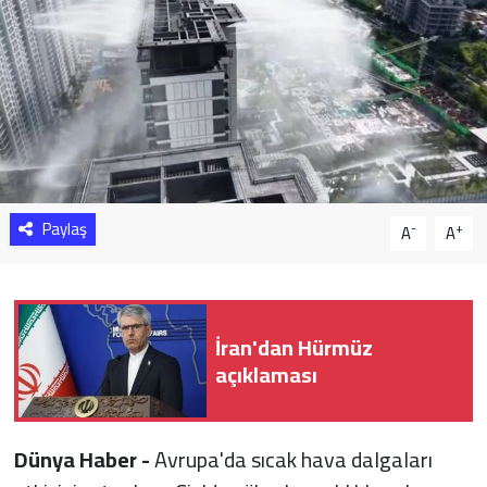
Sağlık
Yazarlar
Resmi İlan
Resmi Reklam
Paylaş
-
+
A
A
İran'dan Hürmüz
açıklaması
Dünya Haber -
Avrupa'da sıcak hava dalgaları