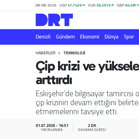
08-08-2026
USD
47,7436
EUR
55,2510
GBP
64,481
Denizli
Hava Durumu
Denizli
Gündem
Ekonomi
Dünya
Spor
Gündem
Trafik Durumu
HABERLER
TEKNOLOJI
Ekonomi
Puan Durumu ve Fikstür
Çip krizi ve yüksel
Dünya
Tüm Manşetler
arttırdı
Spor
Son Dakika Haberleri
Eskişehir’de bilgisayar tamircis
çip krizinin devam ettiğini belirt
Magazin
Haber Arşivi
etmemelerini tavsiye etti.
Teknoloji
01.07.2026 - 16:51
2 DK
YAYINLANMA
OKUNMA SÜRESI
Yaşam