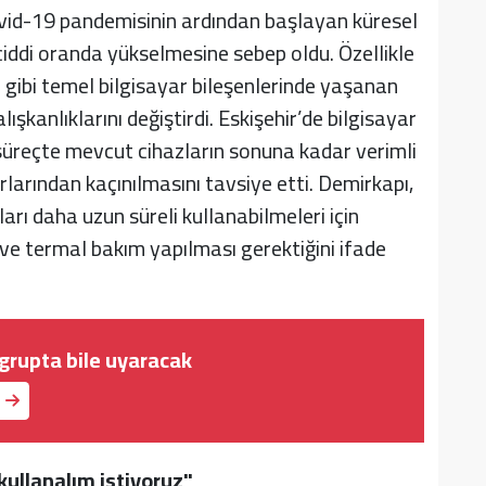
id-19 pandemisinin ardından başlayan küresel
n ciddi oranda yükselmesine sebep oldu. Özellikle
D gibi temel bilgisayar bileşenlerinde yaşanan
alışkanlıklarını değiştirdi. Eskişehir’de bilgisayar
 süreçte mevcut cihazların sonuna kadar verimli
rlarından kaçınılmasını tavsiye etti. Demirkapı,
arı daha uzun süreli kullanabilmeleri için
 ve termal bakım yapılması gerektiğini ifade
 grupta bile uyaracak
ullanalım istiyoruz"