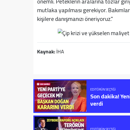
önemli. Peteklerin aralarına tozlar gir
mutlaka yapılması gerekiyor. Bakımları b
kişilere danışmanızı öneriyoruz."
Kaynak:
İHA
EDITÖRÜN SEÇTIĞI
Son dakika! Yen
verdi
EDITÖRÜN SEÇTIĞI