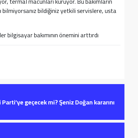
iyor, termal macunları kuruyor. Bu bakımların
ilmiyorsanız bildiğiniz yetkili servislere, usta
i Parti’ye geçecek mi? Şeniz Doğan kararını