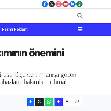
Resmi Reklam
akımının önemini
küresel ölçekte tırmanışa geçen
cihazların bakımlarını ihmal
-
+
A
A