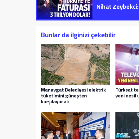
Nihat Zeybekci; 
Bunlar da ilginizi çekebilir
Manavgat Belediyesi elektrik
Türksat te
tüketimini güneşten
yeni nesil 
karşılayacak