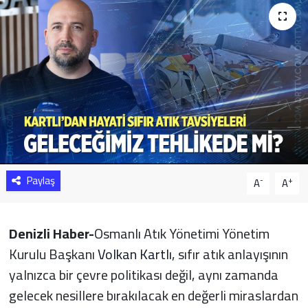
Sağlık
Yazarlar
Resmi İlan
Resmi Reklam
Paylaş
-
+
A
A
Denizli Haber-
Osmanlı Atık Yönetimi Yönetim
Kurulu Başkanı
Volkan Kartlı
, sıfır atık anlayışının
yalnızca bir çevre politikası değil, aynı zamanda
gelecek nesillere bırakılacak en değerli miraslardan