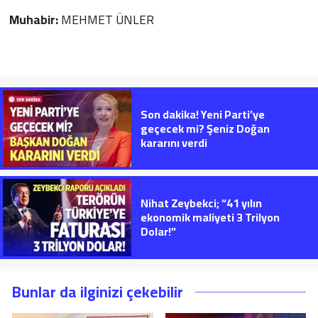
Muhabir:
MEHMET ÜNLER
Son dakika! Yeni Parti’ye
geçecek mi? Şeniz Doğan
kararını verdi
Nihat Zeybekci; “41 yılın
ekonomik maliyeti 3 Trilyon
Dolar!”
Bunlar da ilginizi çekebilir