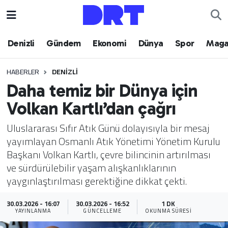
Denizli
Hava Durumu
Denizli
Gündem
Ekonomi
Dünya
Spor
Maga
Gündem
Trafik Durumu
HABERLER
DENIZLI
Daha temiz bir Dünya için
Ekonomi
Puan Durumu ve Fikstür
Volkan Kartlı’dan çağrı
Dünya
Tüm Manşetler
Uluslararası Sıfır Atık Günü dolayısıyla bir mesaj
yayımlayan Osmanlı Atık Yönetimi Yönetim Kurulu
Spor
Son Dakika Haberleri
Başkanı Volkan Kartlı, çevre bilincinin artırılması
ve sürdürülebilir yaşam alışkanlıklarının
Magazin
Haber Arşivi
yaygınlaştırılması gerektiğine dikkat çekti.
Teknoloji
30.03.2026 - 16:07
30.03.2026 - 16:52
1 DK
YAYINLANMA
GÜNCELLEME
OKUNMA SÜRESI
Yaşam