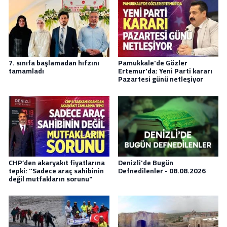
7. sınıfa başlamadan hıfzını
Pamukkale'de Gözler
tamamladı
Ertemur'da: Yeni Parti kararı
Pazartesi günü netleşiyor
CHP’den akaryakıt fiyatlarına
Denizli'de Bugün
tepki: "Sadece araç sahibinin
Defnedilenler - 08.08.2026
değil mutfakların sorunu"