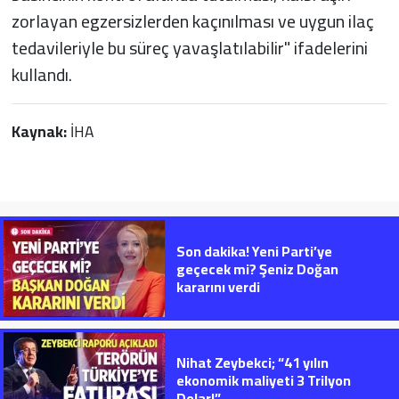
zorlayan egzersizlerden kaçınılması ve uygun ilaç
tedavileriyle bu süreç yavaşlatılabilir" ifadelerini
kullandı.
Kaynak:
İHA
Son dakika! Yeni Parti’ye
geçecek mi? Şeniz Doğan
kararını verdi
Nihat Zeybekci; “41 yılın
ekonomik maliyeti 3 Trilyon
Dolar!”