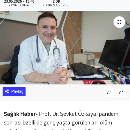
23.05.2026 - 15:46
2 DK
YAYINLANMA
OKUNMA SÜRESI
Sağlık
Yazarlar
Resmi İlan
Resmi Reklam
Paylaş
-
+
A
A
Sağlık Haber-
Prof. Dr. Şevket Özkaya, pandemi
sonrası özellikle genç yaşta görülen ani ölüm