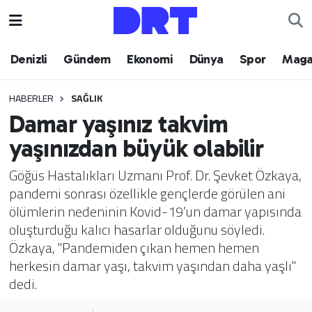
Denizli
Hava Durumu
Denizli
Gündem
Ekonomi
Dünya
Spor
Maga
Gündem
Trafik Durumu
HABERLER
SAĞLIK
Damar yaşınız takvim
Ekonomi
Puan Durumu ve Fikstür
yaşınızdan büyük olabilir
Dünya
Tüm Manşetler
Göğüs Hastalıkları Uzmanı Prof. Dr. Şevket Özkaya,
pandemi sonrası özellikle gençlerde görülen ani
Spor
Son Dakika Haberleri
ölümlerin nedeninin Kovid-19’un damar yapısında
oluşturduğu kalıcı hasarlar olduğunu söyledi.
Magazin
Haber Arşivi
Özkaya, "Pandemiden çıkan hemen hemen
herkesin damar yaşı, takvim yaşından daha yaşlı"
Teknoloji
dedi.
Yaşam