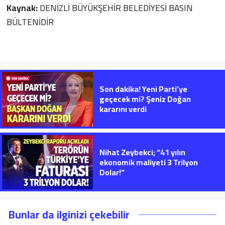
Kaynak:
DENİZLİ BÜYÜKŞEHİR BELEDİYESİ BASIN
BÜLTENİDİR
Son dakika! Yeni Parti’ye
geçecek mi? Şeniz Doğan
kararını verdi
Nihat Zeybekci; “41 yılın
ekonomik maliyeti 3 Trilyon
Dolar!”
Bunlar da ilginizi çekebilir