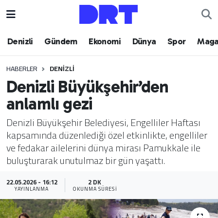
Denizli
Hava Durumu
Denizli
Gündem
Ekonomi
Dünya
Spor
Maga
Gündem
Trafik Durumu
HABERLER
DENIZLI
Denizli Büyükşehir’den
Ekonomi
Puan Durumu ve Fikstür
anlamlı gezi
Dünya
Tüm Manşetler
Denizli Büyükşehir Belediyesi, Engelliler Haftası
kapsamında düzenlediği özel etkinlikte, engelliler
Spor
Son Dakika Haberleri
ve fedakar ailelerini dünya mirası Pamukkale ile
buluşturarak unutulmaz bir gün yaşattı.
Magazin
Haber Arşivi
22.05.2026 - 16:12
2 DK
Teknoloji
YAYINLANMA
OKUNMA SÜRESI
Yaşam