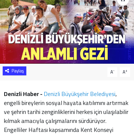
Sağlık
Yazarlar
Resmi İlan
Resmi Reklam
Paylaş
-
+
A
A
Denizli Haber -
Denizli Büyükşehir Belediyesi
,
engelli bireylerin sosyal hayata katılımını artırmak
ve şehrin tarihi zenginliklerini herkes için ulaşılabilir
kılmak amacıyla çalışmalarını sürdürüyor.
Engelliler Haftası kapsamında Kent Konseyi