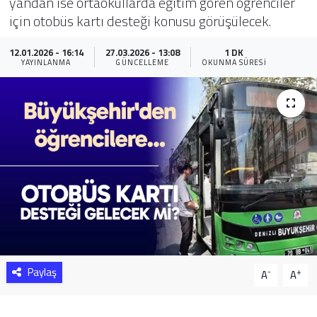
yandan ise ortaokullarda eğitim gören öğrenciler
için otobüs kartı desteği konusu görüşülecek.
Sağlık
12.01.2026 - 16:14
27.03.2026 - 13:08
1 DK
Yazarlar
YAYINLANMA
GÜNCELLEME
OKUNMA SÜRESI
Resmi İlan
Resmi Reklam
Paylaş
-
+
A
A