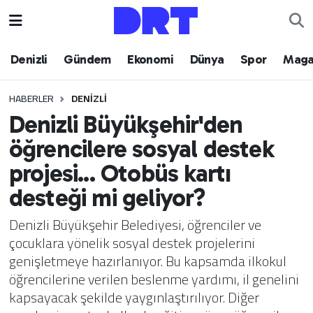
Denizli
Hava Durumu
Denizli
Gündem
Ekonomi
Dünya
Spor
Maga
Gündem
Trafik Durumu
HABERLER
DENIZLI
Denizli Büyükşehir'den
Ekonomi
Puan Durumu ve Fikstür
öğrencilere sosyal destek
Dünya
Tüm Manşetler
projesi... Otobüs kartı
desteği mi geliyor?
Spor
Son Dakika Haberleri
Denizli Büyükşehir Belediyesi, öğrenciler ve
Magazin
Haber Arşivi
çocuklara yönelik sosyal destek projelerini
genişletmeye hazırlanıyor. Bu kapsamda ilkokul
Teknoloji
öğrencilerine verilen beslenme yardımı, il genelini
kapsayacak şekilde yaygınlaştırılıyor. Diğer
Yaşam