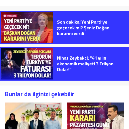
Son dakika! Yeni Parti’ye
geçecek mi? Şeniz Doğan
kararını verdi
Nihat Zeybekci; “41 yılın
ekonomik maliyeti 3 Trilyon
Dolar!”
Bunlar da ilginizi çekebilir