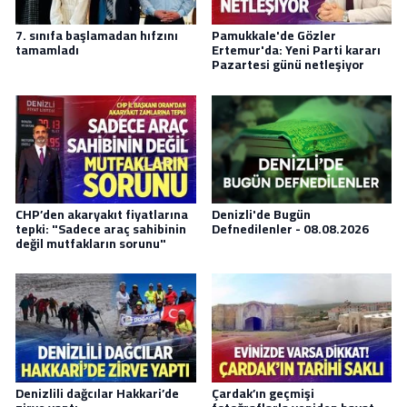
7. sınıfa başlamadan hıfzını
Pamukkale'de Gözler
tamamladı
Ertemur'da: Yeni Parti kararı
Pazartesi günü netleşiyor
CHP’den akaryakıt fiyatlarına
Denizli'de Bugün
tepki: "Sadece araç sahibinin
Defnedilenler - 08.08.2026
değil mutfakların sorunu"
Denizlili dağcılar Hakkari’de
Çardak’ın geçmişi