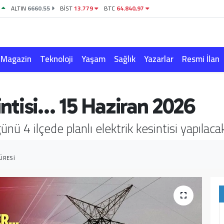
1
ALTIN
6660.55
BİST
13.779
BTC
64.840,97
Magazin
Teknoloji
Yaşam
Sağlık
Yazarlar
Resmi İlan
sintisi… 15 Haziran 2026
nü 4 ilçede planlı elektrik kesintisi yapılaca
ÜRESI