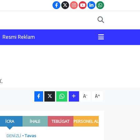
Resmi Reklam
k.
-
+
A
A