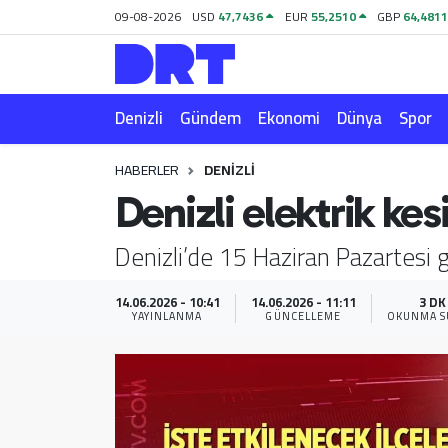
09-08-2026
USD
47,7436
EUR
55,2510
GBP
64,481
Denizli
Hava Durumu
Denizli
Gündem
Ekonomi
Dünya
Spor
Gündem
Trafik Durumu
HABERLER
DENIZLI
Ekonomi
Puan Durumu ve Fikstür
Denizli elektrik ke
Dünya
Tüm Manşetler
Denizli’de 15 Haziran Pazartesi gü
Spor
Son Dakika Haberleri
14.06.2026 - 10:41
14.06.2026 - 11:11
3 DK
YAYINLANMA
GÜNCELLEME
OKUNMA S
Magazin
Haber Arşivi
Teknoloji
Yaşam