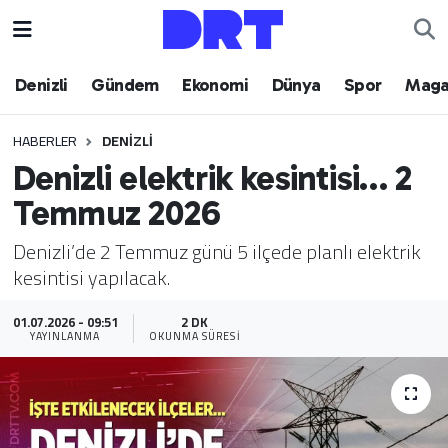
Denizli
Hava Durumu
Denizli
Gündem
Ekonomi
Dünya
Spor
Maga
Gündem
Trafik Durumu
HABERLER
DENIZLI
Denizli elektrik kesintisi… 2
Ekonomi
Puan Durumu ve Fikstür
Temmuz 2026
Dünya
Tüm Manşetler
Denizli’de 2 Temmuz günü 5 ilçede planlı elektrik
kesintisi yapılacak.
Spor
Son Dakika Haberleri
01.07.2026 - 09:51
2 DK
Magazin
Haber Arşivi
YAYINLANMA
OKUNMA SÜRESI
Teknoloji
Yaşam