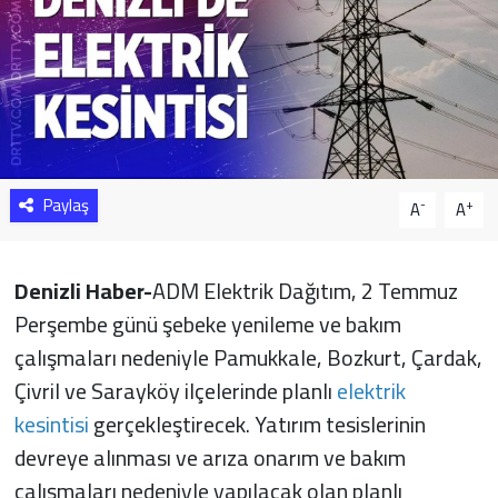
Sağlık
Yazarlar
Resmi İlan
Paylaş
Resmi Reklam
-
+
A
A
Denizli Haber-
ADM Elektrik Dağıtım, 2 Temmuz
Perşembe günü şebeke yenileme ve bakım
çalışmaları nedeniyle Pamukkale, Bozkurt, Çardak,
Çivril ve Sarayköy ilçelerinde planlı
elektrik
kesintisi
gerçekleştirecek. Yatırım tesislerinin
devreye alınması ve arıza onarım ve bakım
çalışmaları nedeniyle yapılacak olan planlı