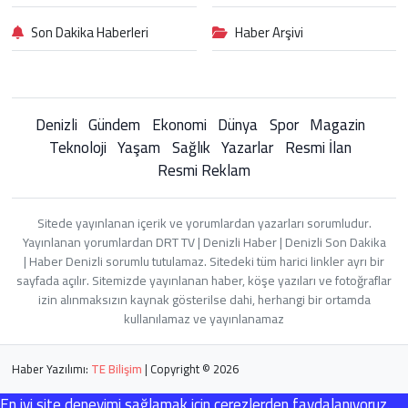
Son Dakika Haberleri
Haber Arşivi
Denizli
Gündem
Ekonomi
Dünya
Spor
Magazin
Teknoloji
Yaşam
Sağlık
Yazarlar
Resmi İlan
Resmi Reklam
Sitede yayınlanan içerik ve yorumlardan yazarları sorumludur.
Yayınlanan yorumlardan DRT TV | Denizli Haber | Denizli Son Dakika
| Haber Denizli sorumlu tutulamaz. Sitedeki tüm harici linkler ayrı bir
sayfada açılır. Sitemizde yayınlanan haber, köşe yazıları ve fotoğraflar
izin alınmaksızın kaynak gösterilse dahi, herhangi bir ortamda
kullanılamaz ve yayınlanamaz
Haber Yazılımı:
TE Bilişim
| Copyright © 2026
En iyi site deneyimi sağlamak için çerezlerden faydalanıyoruz.