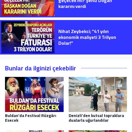
geçecek mi? Şeniz Doğan
kararını verdi
Nihat Zeybekci; “41 yılın
ekonomik maliyeti 3 Trilyon
Dolar!”
Bunlar da ilginizi çekebilir
Buldan'da Festival Rüzgârı
Denizli'den kutsal topraklara
Esecek
dualarla uğurlandılar