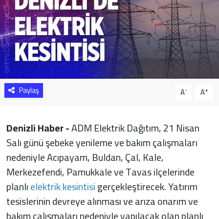
Sağlık
Yazarlar
Resmi İlan
Paylaş
Resmi Reklam
-
+
A
A
Denizli Haber -
ADM Elektrik Dağıtım, 21 Nisan
Salı günü şebeke yenileme ve bakım çalışmaları
nedeniyle Acıpayam, Buldan, Çal, Kale,
Merkezefendi, Pamukkale ve Tavas ilçelerinde
planlı
elektrik kesintisi
gerçekleştirecek. Yatırım
tesislerinin devreye alınması ve arıza onarım ve
bakım çalışmaları nedeniyle yapılacak olan planlı