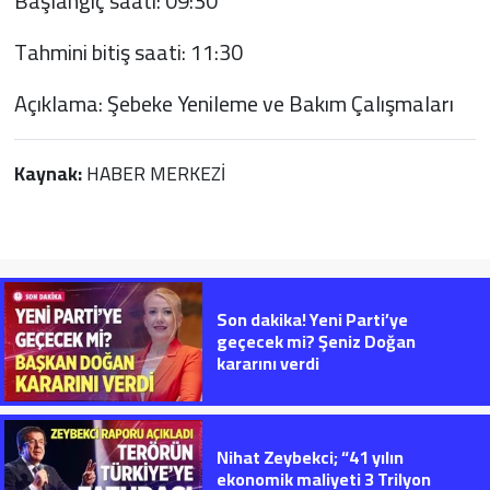
Başlangıç saati: 09:30
Tahmini bitiş saati: 11:30
Açıklama: Şebeke Yenileme ve Bakım Çalışmaları
Kaynak:
HABER MERKEZİ
Son dakika! Yeni Parti’ye
geçecek mi? Şeniz Doğan
kararını verdi
Nihat Zeybekci; “41 yılın
ekonomik maliyeti 3 Trilyon