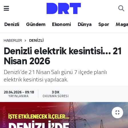
Denizli
Hava Durumu
Denizli
Gündem
Ekonomi
Dünya
Spor
Maga
Gündem
Trafik Durumu
HABERLER
DENIZLI
Denizli elektrik kesintisi… 21
Ekonomi
Puan Durumu ve Fikstür
Nisan 2026
Dünya
Tüm Manşetler
Denizli’de 21 Nisan Salı günü 7 ilçede planlı
elektrik kesintisi yapılacak.
Spor
Son Dakika Haberleri
20.04.2026 - 09:18
3 DK
Magazin
Haber Arşivi
YAYINLANMA
OKUNMA SÜRESI
Teknoloji
Yaşam