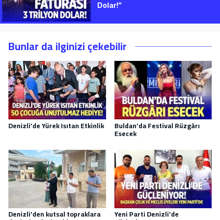
Dolar!”
Bunlar da ilginizi çekebilir
Denizli'de Yürek Isıtan Etkinlik
Buldan'da Festival Rüzgârı
Esecek
Denizli'den kutsal topraklara
Yeni Parti Denizli'de