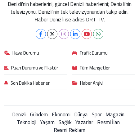
Denizli'nin haberlerini, güncel Denizli haberlerini; Denizli'nin
televizyonu, Denizli'nin tek televizyonundan takip edin.
Haber Denizli ise adres DRT TV.
Hava Durumu
Trafik Durumu
Puan Durumu ve Fikstür
Tüm Manşetler
Son Dakika Haberleri
Haber Arşivi
Denizli
Gündem
Ekonomi
Dünya
Spor
Magazin
Teknoloji
Yaşam
Sağlık
Yazarlar
Resmi İlan
Resmi Reklam