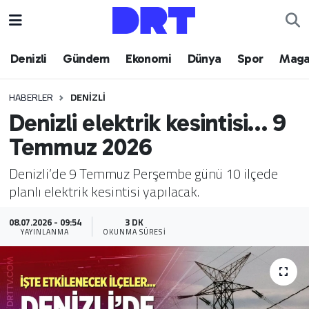
Denizli
Hava Durumu
Denizli
Gündem
Ekonomi
Dünya
Spor
Maga
Gündem
Trafik Durumu
HABERLER
DENIZLI
Denizli elektrik kesintisi… 9
Ekonomi
Puan Durumu ve Fikstür
Temmuz 2026
Dünya
Tüm Manşetler
Denizli’de 9 Temmuz Perşembe günü 10 ilçede
planlı elektrik kesintisi yapılacak.
Spor
Son Dakika Haberleri
08.07.2026 - 09:54
3 DK
Magazin
Haber Arşivi
YAYINLANMA
OKUNMA SÜRESI
Teknoloji
Yaşam