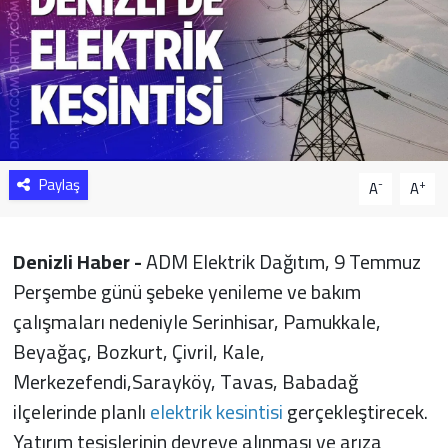
Sağlık
Yazarlar
Resmi İlan
Paylaş
Resmi Reklam
-
+
A
A
Denizli Haber -
ADM Elektrik Dağıtım, 9 Temmuz
Perşembe günü şebeke yenileme ve bakım
çalışmaları nedeniyle Serinhisar, Pamukkale,
Beyağaç, Bozkurt, Çivril, Kale,
Merkezefendi,Sarayköy, Tavas, Babadağ
ilçelerinde planlı
elektrik kesintisi
gerçekleştirecek.
Yatırım tesislerinin devreye alınması ve arıza