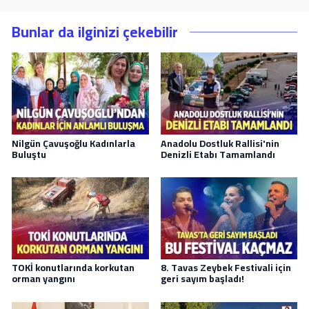
Bunlar da ilginizi çekebilir
Nilgün Çavuşoğlu Kadınlarla
Anadolu Dostluk Rallisi'nin
Buluştu
Denizli Etabı Tamamlandı
TOKİ konutlarında korkutan
8. Tavas Zeybek Festivali için
orman yangını
geri sayım başladı!