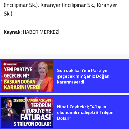
(İncilipınar Sk.), Kıranyer (İncilipınar Sk., Kıranyer
Sk.)
Kaynak:
HABER MERKEZİ
Son dakika! Yeni Parti’ye
geçecek mi? Şeniz Doğan
kararını verdi
Nihat Zeybekci; “41 yılın
ekonomik maliyeti 3 Trilyon
Dolar!”