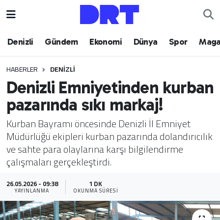
Denizli
Hava Durumu
Denizli
Gündem
Ekonomi
Dünya
Spor
Maga
Gündem
Trafik Durumu
HABERLER
DENIZLI
Denizli Emniyetinden kurban
Ekonomi
Puan Durumu ve Fikstür
pazarında sıkı markaj!
Dünya
Tüm Manşetler
Kurban Bayramı öncesinde Denizli İl Emniyet
Müdürlüğü ekipleri kurban pazarında dolandırıcılık
Spor
Son Dakika Haberleri
ve sahte para olaylarına karşı bilgilendirme
çalışmaları gerçekleştirdi.
Magazin
Haber Arşivi
26.05.2026 - 09:38
1 DK
Teknoloji
YAYINLANMA
OKUNMA SÜRESI
Yaşam