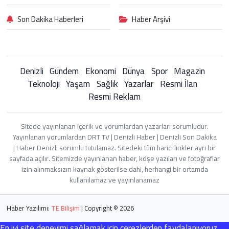
Son Dakika Haberleri
Haber Arşivi
Denizli
Gündem
Ekonomi
Dünya
Spor
Magazin
Teknoloji
Yaşam
Sağlık
Yazarlar
Resmi İlan
Resmi Reklam
Sitede yayınlanan içerik ve yorumlardan yazarları sorumludur.
Yayınlanan yorumlardan DRT TV | Denizli Haber | Denizli Son Dakika
| Haber Denizli sorumlu tutulamaz. Sitedeki tüm harici linkler ayrı bir
sayfada açılır. Sitemizde yayınlanan haber, köşe yazıları ve fotoğraflar
izin alınmaksızın kaynak gösterilse dahi, herhangi bir ortamda
kullanılamaz ve yayınlanamaz
Haber Yazılımı:
TE Bilişim
| Copyright © 2026
En iyi site deneyimi sağlamak için çerezlerden faydalanıyoruz.