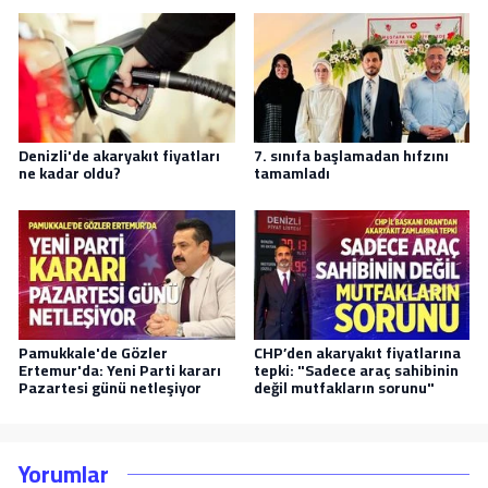
Denizli'de akaryakıt fiyatları
7. sınıfa başlamadan hıfzını
ne kadar oldu?
tamamladı
Pamukkale'de Gözler
CHP’den akaryakıt fiyatlarına
Ertemur'da: Yeni Parti kararı
tepki: "Sadece araç sahibinin
Pazartesi günü netleşiyor
değil mutfakların sorunu"
Yorumlar