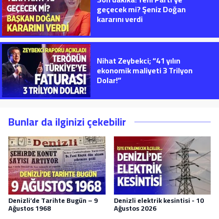
geçecek mi? Şeniz Doğan
kararını verdi
Nihat Zeybekci; “41 yılın
ekonomik maliyeti 3 Trilyon
Dolar!”
Bunlar da ilginizi çekebilir
Denizli’de Tarihte Bugün – 9
Denizli elektrik kesintisi - 10
Ağustos 1968
Ağustos 2026