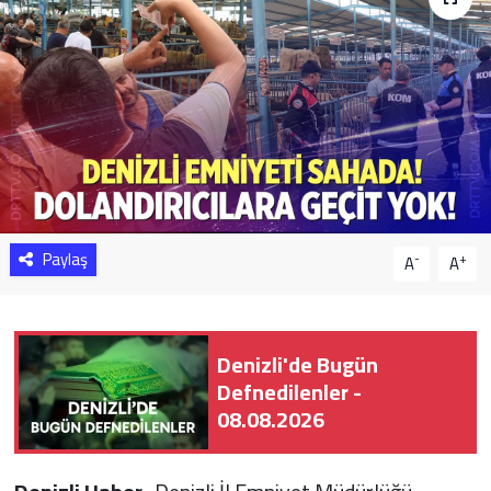
Sağlık
Yazarlar
Resmi İlan
Resmi Reklam
Paylaş
-
+
A
A
Denizli'de Bugün
Defnedilenler -
08.08.2026