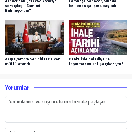
Arpacı’dan Çerçeve Yasa’ya
Çambaşı-Sapaca yolunda
sert çıkış: “Samimi
beklenen çalışma başladı
Bulmuyorum”
Acıpayam ve Serinhisar’a yeni
Denizli’de belediye 18
müftü atandı
taşınmazını satışa çıkarıyor!
Yorumlar