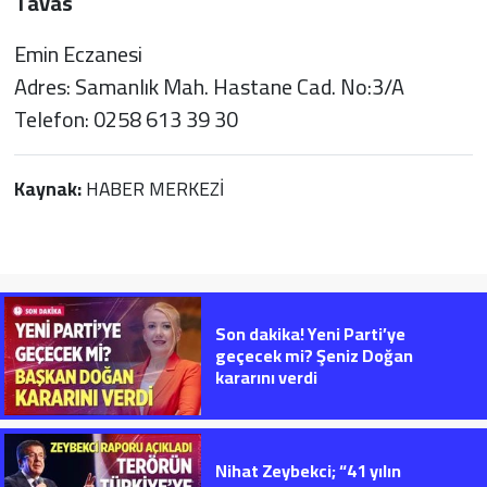
Tavas
Emin Eczanesi
Adres: Samanlık Mah. Hastane Cad. No:3/A
Telefon: 0258 613 39 30
Kaynak:
HABER MERKEZİ
Son dakika! Yeni Parti’ye
geçecek mi? Şeniz Doğan
kararını verdi
Nihat Zeybekci; “41 yılın