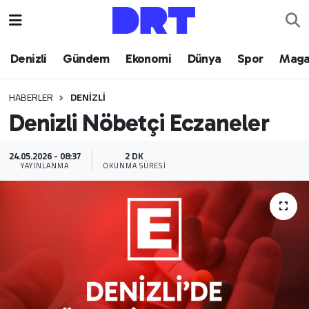
Denizli
Hava Durumu
Denizli
Gündem
Ekonomi
Dünya
Spor
Maga
Gündem
Trafik Durumu
HABERLER
DENIZLI
Denizli Nöbetçi Eczaneler
Ekonomi
Puan Durumu ve Fikstür
Dünya
Tüm Manşetler
24.05.2026 - 08:37
2 DK
YAYINLANMA
OKUNMA SÜRESI
Spor
Son Dakika Haberleri
Magazin
Haber Arşivi
Teknoloji
Yaşam