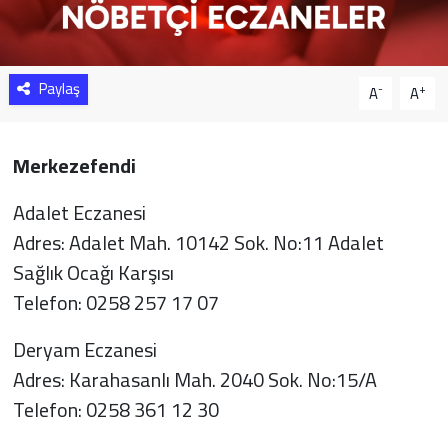
Sağlık
Yazarlar
Paylaş
-
+
A
A
Resmi İlan
Merkezefendi
Resmi Reklam
Adalet Eczanesi
Adres: Adalet Mah. 10142 Sok. No:11 Adalet
Sağlık Ocağı Karşısı
Telefon: 0258 257 17 07
Deryam Eczanesi
Adres: Karahasanlı Mah. 2040 Sok. No:15/A
Telefon: 0258 361 12 30