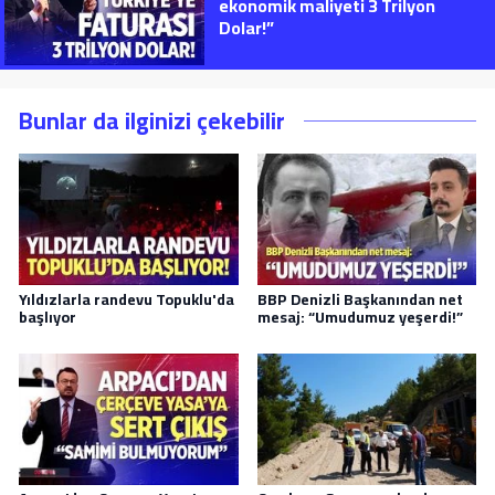
ekonomik maliyeti 3 Trilyon
Dolar!”
Bunlar da ilginizi çekebilir
Yıldızlarla randevu Topuklu'da
BBP Denizli Başkanından net
başlıyor
mesaj: “Umudumuz yeşerdi!”