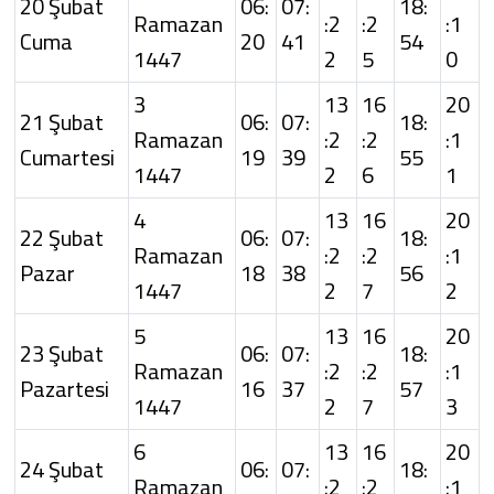
20 Şubat
06:
07:
18:
Ramazan
:2
:2
:1
Cuma
20
41
54
1447
2
5
0
3
13
16
20
21 Şubat
06:
07:
18:
Ramazan
:2
:2
:1
Cumartesi
19
39
55
1447
2
6
1
4
13
16
20
22 Şubat
06:
07:
18:
Ramazan
:2
:2
:1
Pazar
18
38
56
1447
2
7
2
5
13
16
20
23 Şubat
06:
07:
18:
Ramazan
:2
:2
:1
Pazartesi
16
37
57
1447
2
7
3
6
13
16
20
24 Şubat
06:
07:
18:
Ramazan
:2
:2
:1