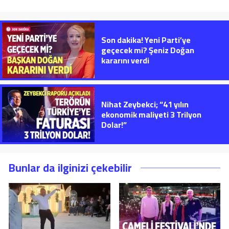
Son dakika! Yeni Parti’ye
geçecek mi? Şeniz Doğan
kararını verdi
Nihat Zeybekci; “41 yılın
ekonomik maliyeti 3 Trilyon
Dolar!”
Bunlar da ilginizi çekebilir