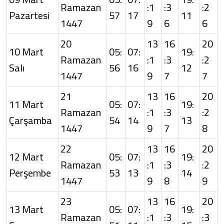
Ramazan
:1
:3
:2
Pazartesi
57
17
11
1447
9
6
6
20
13
16
20
10 Mart
05:
07:
19:
Ramazan
:1
:3
:2
Salı
56
16
12
1447
9
7
7
21
13
16
20
11 Mart
05:
07:
19:
Ramazan
:1
:3
:2
Çarşamba
54
14
13
1447
9
7
8
22
13
16
20
12 Mart
05:
07:
19:
Ramazan
:1
:3
:2
Perşembe
53
13
14
1447
9
8
9
23
13
16
20
13 Mart
05:
07:
19:
Ramazan
:1
:3
:3