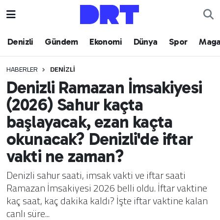
Denizli
Hava Durumu
Denizli
Gündem
Ekonomi
Dünya
Spor
Maga
Gündem
Trafik Durumu
HABERLER
DENIZLI
Denizli Ramazan İmsakiyesi
Ekonomi
Puan Durumu ve Fikstür
(2026) Sahur kaçta
Dünya
Tüm Manşetler
başlayacak, ezan kaçta
okunacak? Denizli'de iftar
Spor
Son Dakika Haberleri
vakti ne zaman?
Magazin
Haber Arşivi
Denizli sahur saati, imsak vakti ve iftar saati
Ramazan İmsakiyesi 2026 belli oldu. İftar vaktine
Teknoloji
kaç saat, kaç dakika kaldı? İşte iftar vaktine kalan
canlı süre...
Yaşam