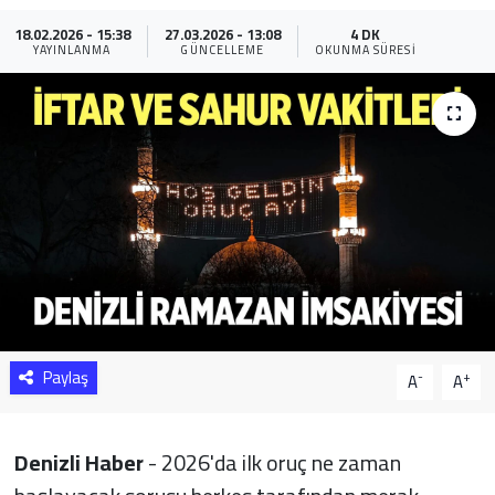
18.02.2026 - 15:38
27.03.2026 - 13:08
4 DK
Sağlık
YAYINLANMA
GÜNCELLEME
OKUNMA SÜRESI
Yazarlar
Resmi İlan
Resmi Reklam
Paylaş
-
+
A
A
Denizli Haber
- 2026'da ilk oruç ne zaman