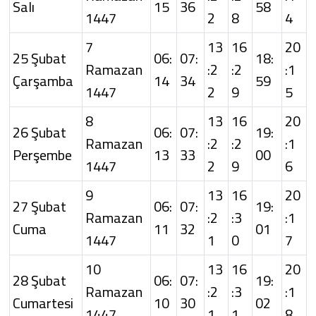
Salı
15
36
58
1447
2
8
4
7
13
16
20
25 Şubat
06:
07:
18:
Ramazan
:2
:2
:1
Çarşamba
14
34
59
1447
2
9
5
8
13
16
20
26 Şubat
06:
07:
19:
Ramazan
:2
:2
:1
Perşembe
13
33
00
1447
2
9
6
9
13
16
20
27 Şubat
06:
07:
19:
Ramazan
:2
:3
:1
Cuma
11
32
01
1447
1
0
7
10
13
16
20
28 Şubat
06:
07:
19:
Ramazan
:2
:3
:1
Cumartesi
10
30
02
1447
1
1
8