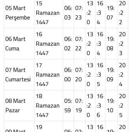
15
13
16
20
05 Mart
06:
07:
19:
Ramazan
:2
:3
:2
Perşembe
03
23
07
1447
0
4
2
16
13
16
20
06 Mart
06:
07:
19:
Ramazan
:2
:3
:2
Cuma
02
22
08
1447
0
4
3
17
13
16
20
07 Mart
06:
07:
19:
Ramazan
:2
:3
:2
Cumartesi
00
20
09
1447
0
5
4
18
13
16
20
08 Mart
05:
07:
19:
Ramazan
:2
:3
:2
Pazar
59
19
10
1447
0
6
5
19
13
16
20
09 Mart
05:
07:
19: