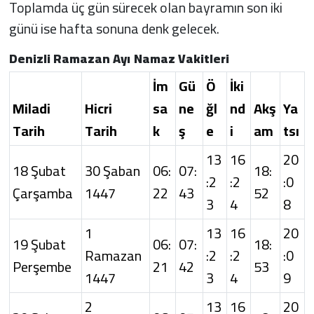
Toplamda üç gün sürecek olan bayramın son iki
günü ise hafta sonuna denk gelecek.
Denizli Ramazan Ayı Namaz Vakitleri
İm
Gü
Ö
İki
Miladi
Hicri
sa
ne
ğl
nd
Akş
Ya
Tarih
Tarih
k
ş
e
i
am
tsı
13
16
20
18 Şubat
30 Şaban
06:
07:
18:
:2
:2
:0
Çarşamba
1447
22
43
52
3
4
8
1
13
16
20
19 Şubat
06:
07:
18:
Ramazan
:2
:2
:0
Perşembe
21
42
53
1447
3
4
9
2
13
16
20