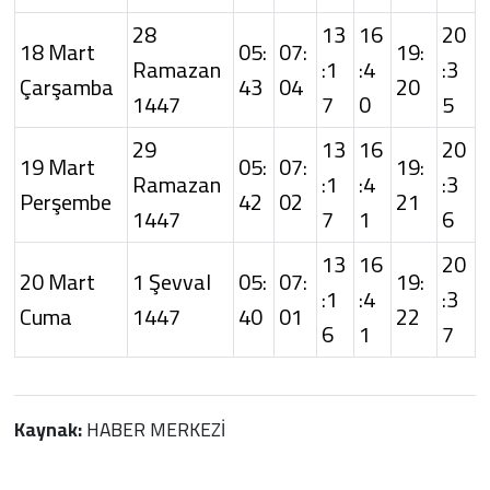
28
13
16
20
18 Mart
05:
07:
19:
Ramazan
:1
:4
:3
Çarşamba
43
04
20
1447
7
0
5
29
13
16
20
19 Mart
05:
07:
19:
Ramazan
:1
:4
:3
Perşembe
42
02
21
1447
7
1
6
13
16
20
20 Mart
1 Şevval
05:
07:
19:
:1
:4
:3
Cuma
1447
40
01
22
6
1
7
Kaynak:
HABER MERKEZİ