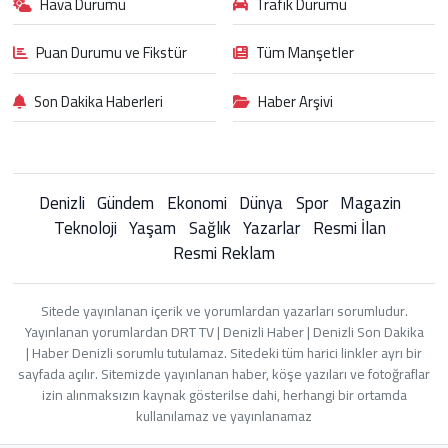
Hava Durumu
Trafik Durumu
Puan Durumu ve Fikstür
Tüm Manşetler
Son Dakika Haberleri
Haber Arşivi
Denizli
Gündem
Ekonomi
Dünya
Spor
Magazin
Teknoloji
Yaşam
Sağlık
Yazarlar
Resmi İlan
Resmi Reklam
Sitede yayınlanan içerik ve yorumlardan yazarları sorumludur.
Yayınlanan yorumlardan DRT TV | Denizli Haber | Denizli Son Dakika
| Haber Denizli sorumlu tutulamaz. Sitedeki tüm harici linkler ayrı bir
sayfada açılır. Sitemizde yayınlanan haber, köşe yazıları ve fotoğraflar
izin alınmaksızın kaynak gösterilse dahi, herhangi bir ortamda
kullanılamaz ve yayınlanamaz