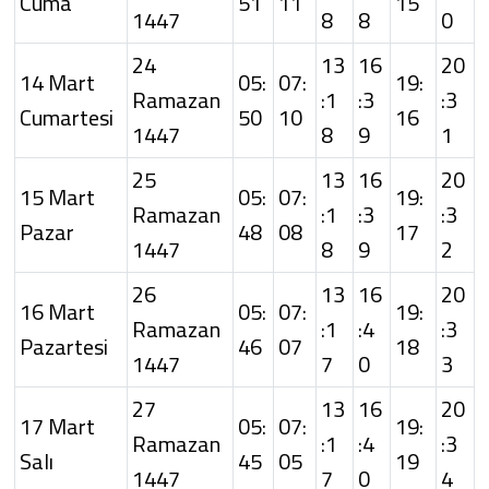
Cuma
51
11
15
1447
8
8
0
24
13
16
20
14 Mart
05:
07:
19:
Ramazan
:1
:3
:3
Cumartesi
50
10
16
1447
8
9
1
25
13
16
20
15 Mart
05:
07:
19:
Ramazan
:1
:3
:3
Pazar
48
08
17
1447
8
9
2
26
13
16
20
16 Mart
05:
07:
19:
Ramazan
:1
:4
:3
Pazartesi
46
07
18
1447
7
0
3
27
13
16
20
17 Mart
05:
07:
19:
Ramazan
:1
:4
:3
Salı
45
05
19
1447
7
0
4