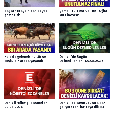
Başkan Eraydın'dan Zeybek
Çameli 10. Festivali’ne Tuğba
gösterisi!
Yurt imzası!
Kale’de gelenek, kültür ve
Denizli'de Bugün
coşku bir arada yaşandı
Defnedilenler - 09.08.2026
Denizli Nöbetçi Eczaneler -
Denizli’de kavurucu sıcaklar
09.08.2026
geliyor! Yeni haftaya dikkat