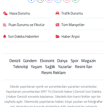
Hava Durumu
Trafik Durumu
Puan Durumu ve Fikstür
Tüm Manşetler
Son Dakika Haberleri
Haber Arşivi
Denizli
Gündem
Ekonomi
Dünya
Spor
Magazin
Teknoloji
Yaşam
Sağlık
Yazarlar
Resmi İlan
Resmi Reklam
Sitede yayınlanan içerik ve yorumlardan yazarları sorumludur.
Yayınlanan yorumlardan DRT TV | Denizli Haber | Denizli Son Dakika
| Haber Denizli sorumlu tutulamaz. Sitedeki tüm harici linkler ayrı bir
sayfada açılır. Sitemizde yayınlanan haber, köşe yazıları ve fotoğraflar
izin alınmaksızın kaynak gösterilse dahi, herhangi bir ortamda