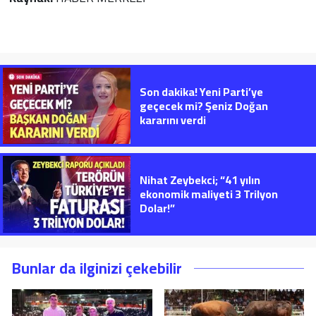
Son dakika! Yeni Parti’ye
geçecek mi? Şeniz Doğan
kararını verdi
Nihat Zeybekci; “41 yılın
ekonomik maliyeti 3 Trilyon
Dolar!”
Bunlar da ilginizi çekebilir