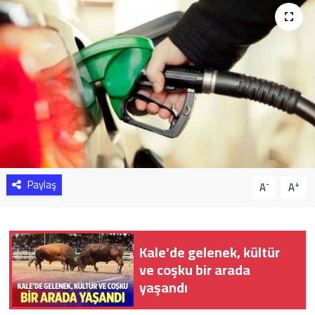
Sağlık
Yazarlar
Resmi İlan
Resmi Reklam
Paylaş
-
+
A
A
Kale’de gelenek, kültür
ve coşku bir arada
yaşandı