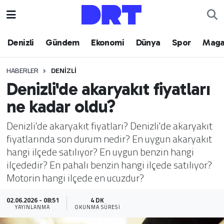
Denizli
Hava Durumu
Denizli
Gündem
Ekonomi
Dünya
Spor
Maga
Gündem
Trafik Durumu
HABERLER
DENIZLI
Denizli'de akaryakıt fiyatları
Ekonomi
Puan Durumu ve Fikstür
ne kadar oldu?
Dünya
Tüm Manşetler
Denizli'de akaryakıt fiyatları? Denizli'de akaryakıt
fiyatlarında son durum nedir? En uygun akaryakıt
Spor
Son Dakika Haberleri
hangi ilçede satılıyor? En uygun benzin hangi
ilçededir? En pahalı benzin hangi ilçede satılıyor?
Magazin
Haber Arşivi
Motorin hangi ilçede en ucuzdur?
Teknoloji
02.06.2026 - 08:51
4 DK
YAYINLANMA
OKUNMA SÜRESI
Yaşam