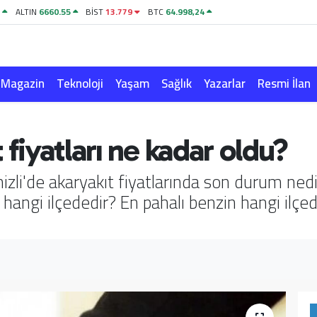
1
ALTIN
6660.55
BİST
13.779
BTC
64.998,24
Magazin
Teknoloji
Yaşam
Sağlık
Yazarlar
Resmi İlan
 fiyatları ne kadar oldu?
enizli'de akaryakıt fiyatlarında son durum ne
 hangi ilçededir? En pahalı benzin hangi ilçed