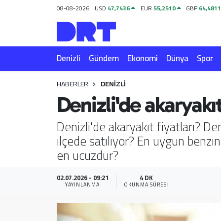
08-08-2026
USD
47,7436
EUR
55,2510
GBP
64,481
Denizli
Hava Durumu
Denizli
Gündem
Ekonomi
Dünya
Spor
Gündem
Trafik Durumu
HABERLER
DENIZLI
Ekonomi
Puan Durumu ve Fikstür
Denizli'de akaryakıt
Dünya
Tüm Manşetler
Denizli'de akaryakıt fiyatları? D
ilçede satılıyor? En uygun benzin
Spor
Son Dakika Haberleri
en ucuzdur?
Magazin
Haber Arşivi
02.07.2026 - 09:21
4 DK
YAYINLANMA
OKUNMA SÜRESI
Teknoloji
Yaşam