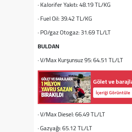
· Kalorifer Yakıtı: 48.19 TL/KG
· Fuel Oil: 39.42 TL/KG
· PO/gaz Otogaz: 31.69 TL/LT
BULDAN
· V/Max Kurşunsuz 95: 64.51 TL/LT
Gölet ve barajl
İçeriği Görüntüle
· V/Max Diesel: 66.49 TL/LT
· Gazyağı: 65.12 TL/LT