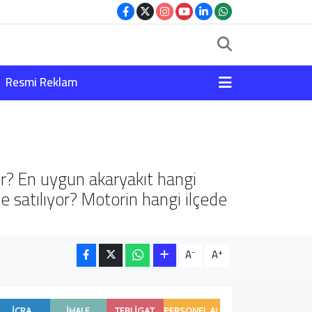
Resmi Reklam
dir? En uygun akaryakıt hangi
e satılıyor? Motorin hangi ilçede
-
+
A
A