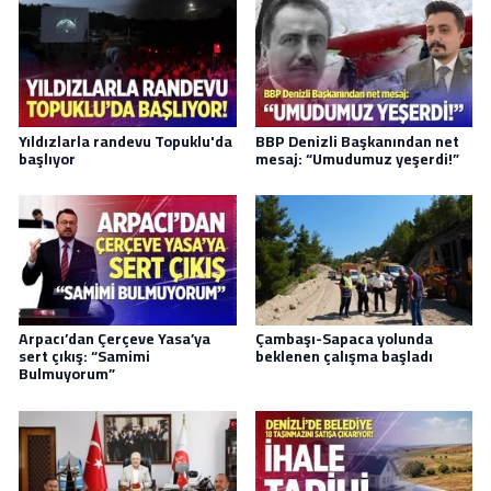
Yıldızlarla randevu Topuklu'da
BBP Denizli Başkanından net
başlıyor
mesaj: “Umudumuz yeşerdi!”
Arpacı’dan Çerçeve Yasa’ya
Çambaşı-Sapaca yolunda
sert çıkış: “Samimi
beklenen çalışma başladı
Bulmuyorum”