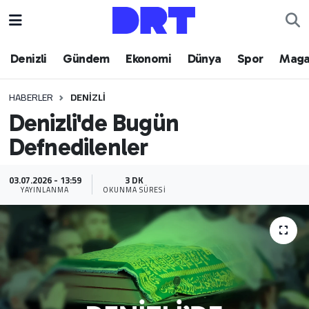
Denizli
Hava Durumu
Denizli
Gündem
Ekonomi
Dünya
Spor
Maga
Gündem
Trafik Durumu
HABERLER
DENIZLI
Denizli'de Bugün
Ekonomi
Puan Durumu ve Fikstür
Defnedilenler
Dünya
Tüm Manşetler
03.07.2026 - 13:59
3 DK
Spor
Son Dakika Haberleri
YAYINLANMA
OKUNMA SÜRESI
Magazin
Haber Arşivi
Teknoloji
Yaşam