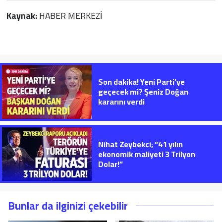
Kaynak:
HABER MERKEZİ
Son dakika! Yeni Parti’ye
geçecek mi? Şeniz Doğan
kararını verdi
Nihat Zeybekci; “41 yılın
ekonomik maliyeti 3 Trilyon
Dolar!”
Bunlar da ilginizi çekebilir