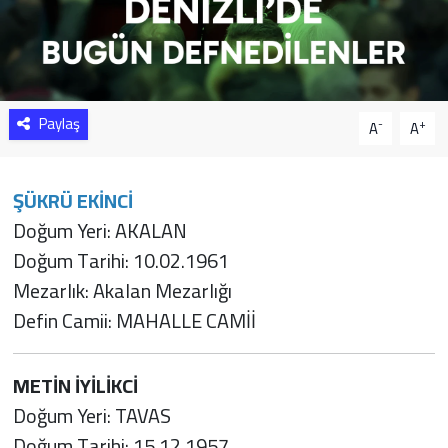
Sağlık
Yazarlar
Paylaş
-
+
A
A
Resmi İlan
Resmi Reklam
ŞÜKRÜ EKİNCİ
Doğum Yeri: AKALAN
Doğum Tarihi: 10.02.1961
Mezarlık: Akalan Mezarlığı
Defin Camii: MAHALLE CAMİİ
METİN İYİLİKCİ
Doğum Yeri: TAVAS
Doğum Tarihi: 15.12.1957