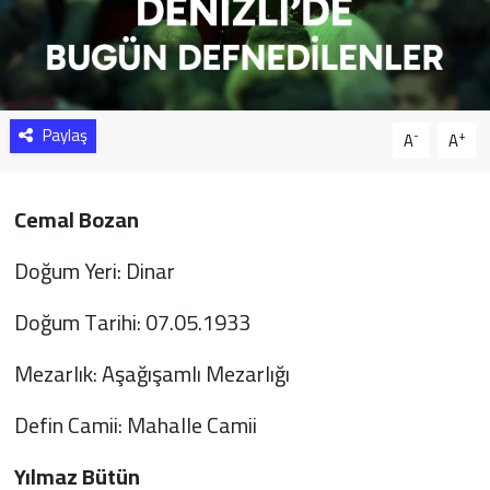
Sağlık
Yazarlar
Paylaş
-
+
A
A
Resmi İlan
Resmi Reklam
Cemal Bozan
Doğum Yeri: Dinar
Doğum Tarihi: 07.05.1933
Mezarlık: Aşağışamlı Mezarlığı
Defin Camii: Mahalle Camii
Yılmaz Bütün