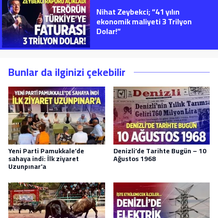
Nihat Zeybekci; “41 yılın
ekonomik maliyeti 3 Trilyon
Dolar!”
Bunlar da ilginizi çekebilir
Yeni Parti Pamukkale’de
Denizli’de Tarihte Bugün – 10
sahaya indi: İlk ziyaret
Ağustos 1968
Uzunpınar’a