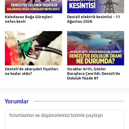
Kaledavaz Boğa Güreşleri
Denizli elektrik kesintisi - 11
nefes kesti
Ağustos 2026
Denizli'de akaryakıt fiyatları
Sıcaklar Arttı, Gözler
ne kadar oldu?
Barajlara Çevrildi: Denizli’de
Doluluk Yüzde 87
Yorumlar