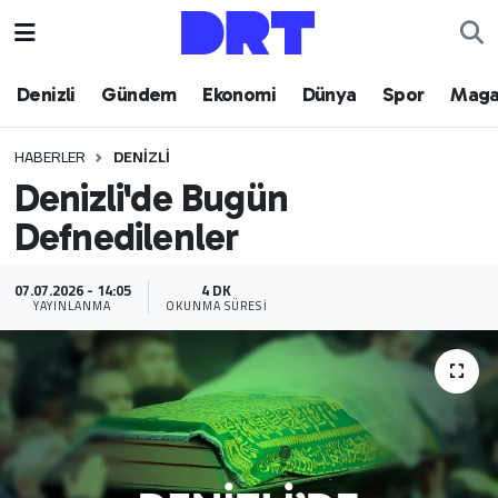
Denizli
Hava Durumu
Denizli
Gündem
Ekonomi
Dünya
Spor
Maga
Gündem
Trafik Durumu
HABERLER
DENIZLI
Denizli'de Bugün
Ekonomi
Puan Durumu ve Fikstür
Defnedilenler
Dünya
Tüm Manşetler
07.07.2026 - 14:05
4 DK
Spor
Son Dakika Haberleri
YAYINLANMA
OKUNMA SÜRESI
Magazin
Haber Arşivi
Teknoloji
Yaşam