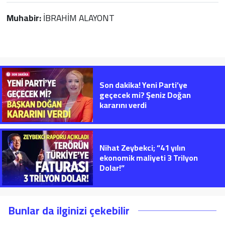
Muhabir:
İBRAHİM ALAYONT
Son dakika! Yeni Parti’ye
geçecek mi? Şeniz Doğan
kararını verdi
Nihat Zeybekci; “41 yılın
ekonomik maliyeti 3 Trilyon
Dolar!”
Bunlar da ilginizi çekebilir