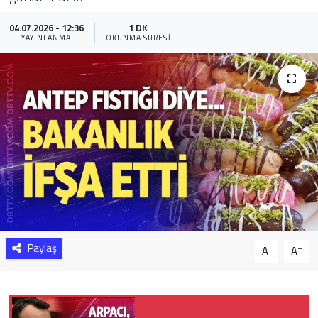
Sağlık
04.07.2026 - 12:36
1 DK
YAYINLANMA
OKUNMA SÜRESI
Yazarlar
Resmi İlan
Resmi Reklam
Paylaş
-
+
A
A