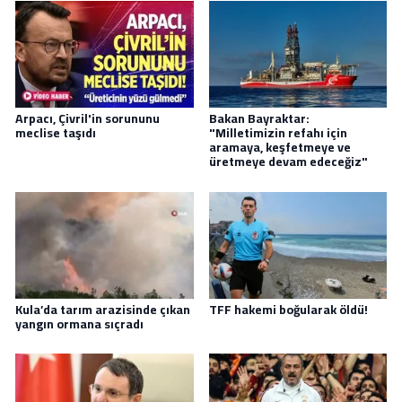
Arpacı, Çivril'in sorununu
Bakan Bayraktar:
meclise taşıdı
"Milletimizin refahı için
aramaya, keşfetmeye ve
üretmeye devam edeceğiz"
Kula’da tarım arazisinde çıkan
TFF hakemi boğularak öldü!
yangın ormana sıçradı