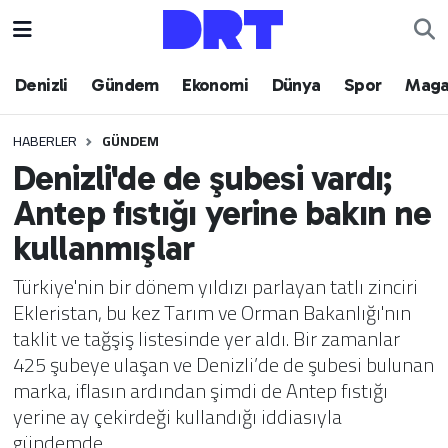
Denizli
Hava Durumu
Denizli
Gündem
Ekonomi
Dünya
Spor
Maga
Gündem
Trafik Durumu
HABERLER
GÜNDEM
Denizli'de de şubesi vardı;
Ekonomi
Puan Durumu ve Fikstür
Antep fıstığı yerine bakın ne
Dünya
Tüm Manşetler
kullanmışlar
Spor
Son Dakika Haberleri
Türkiye'nin bir dönem yıldızı parlayan tatlı zinciri
Ekleristan, bu kez Tarım ve Orman Bakanlığı'nın
Magazin
Haber Arşivi
taklit ve tağşiş listesinde yer aldı. Bir zamanlar
425 şubeye ulaşan ve Denizli’de de şubesi bulunan
Teknoloji
marka, iflasın ardından şimdi de Antep fıstığı
yerine ay çekirdeği kullandığı iddiasıyla
Yaşam
gündemde…