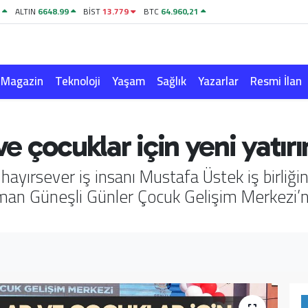
1
ALTIN
6648.99
BİST
13.779
BTC
64.960,21
Magazin
Teknoloji
Yaşam
Sağlık
Yazarlar
Resmi İlan
ve çocuklar için yeni yatır
e hayırsever iş insanı Mustafa Üstek iş birli
man Güneşli Günler Çocuk Gelişim Merkezi’n