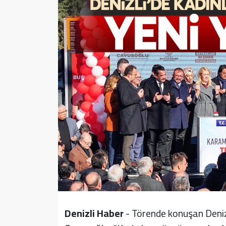
Sağlık
Yazarlar
Resmi İlan
Resmi Reklam
Denizli Haber
- Törende konuşan Deniz