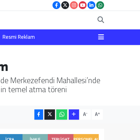
Resmi Reklam
ım
ğinde Merkezefendi Mahallesi’nde
in temel atma töreni
-
+
A
A