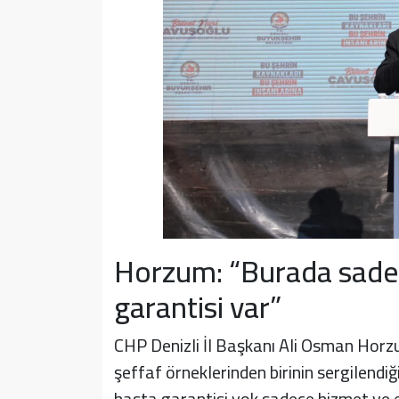
Horzum: “Burada sade
garantisi var”
CHP Denizli İl Başkanı Ali Osman Horzu
şeffaf örneklerinden birinin sergilendiğ
hasta garantisi yok sadece hizmet ve e