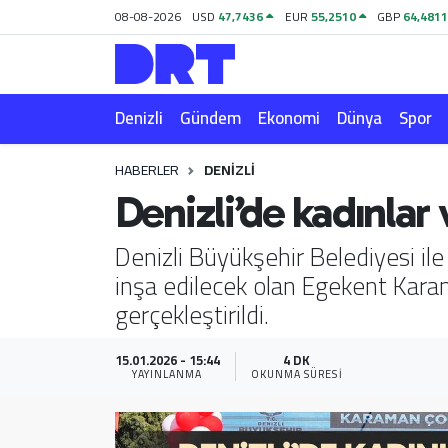
08-08-2026
USD
47,7436
EUR
55,2510
GBP
64,481
Denizli
Hava Durumu
Denizli
Gündem
Ekonomi
Dünya
Spor
Gündem
Trafik Durumu
HABERLER
DENIZLI
Ekonomi
Puan Durumu ve Fikstür
Denizli’de kadınlar 
Dünya
Tüm Manşetler
Denizli Büyükşehir Belediyesi il
inşa edilecek olan Egekent Kara
Spor
Son Dakika Haberleri
gerçekleştirildi.
Magazin
Haber Arşivi
15.01.2026 - 15:44
4 DK
YAYINLANMA
OKUNMA SÜRESI
Teknoloji
Yaşam