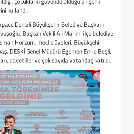
ldiği, çocukların güvende olduğu bir şehir
ni kullandı.
Arpacı, Denizli Büyükşehir Belediye Başkanı
vuşoğlu, Başkan Vekili Ali Marım, ilçe belediye
 Osman Horzum, meclis üyeleri, Büyükşehir
zbaş, DESKİ Genel Müdürü Egemen Emre Beşli,
rı, davetliler ve çok sayıda vatandaş katıldı.