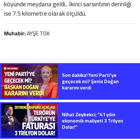
köyünde meydana geldi.. İkinci sarsıntının derinliği
ise 7.5 kilometre olarak ölçüldü.
Muhabir:
AYŞE TOK
Son dakika! Yeni Parti’ye
geçecek mi? Şeniz Doğan
kararını verdi
Nihat Zeybekci; “41 yılın
ekonomik maliyeti 3 Trilyon
Dolar!”