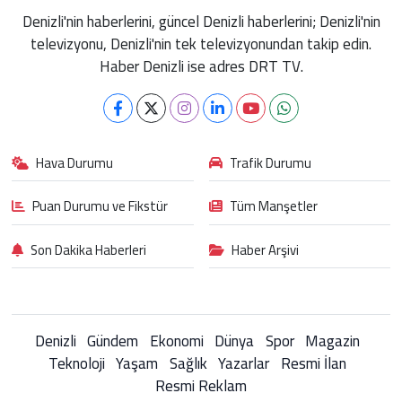
Denizli'nin haberlerini, güncel Denizli haberlerini; Denizli'nin
televizyonu, Denizli'nin tek televizyonundan takip edin.
Haber Denizli ise adres DRT TV.
Hava Durumu
Trafik Durumu
Puan Durumu ve Fikstür
Tüm Manşetler
Son Dakika Haberleri
Haber Arşivi
Denizli
Gündem
Ekonomi
Dünya
Spor
Magazin
Teknoloji
Yaşam
Sağlık
Yazarlar
Resmi İlan
Resmi Reklam