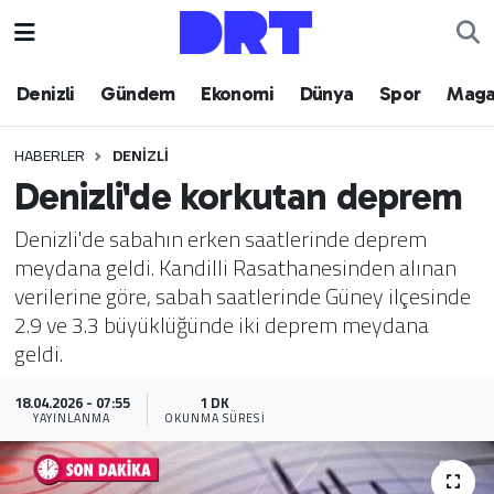
Denizli
Hava Durumu
Denizli
Gündem
Ekonomi
Dünya
Spor
Maga
Gündem
Trafik Durumu
HABERLER
DENIZLI
Denizli'de korkutan deprem
Ekonomi
Puan Durumu ve Fikstür
Denizli'de sabahın erken saatlerinde deprem
Dünya
Tüm Manşetler
meydana geldi. Kandilli Rasathanesinden alınan
verilerine göre, sabah saatlerinde Güney ilçesinde
Spor
Son Dakika Haberleri
2.9 ve 3.3 büyüklüğünde iki deprem meydana
geldi.
Magazin
Haber Arşivi
18.04.2026 - 07:55
1 DK
Teknoloji
YAYINLANMA
OKUNMA SÜRESI
Yaşam