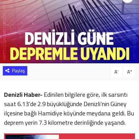
Sağlık
Yazarlar
Resmi İlan
Resmi Reklam
Paylaş
-
+
A
A
Denizli Haber-
Edinilen bilgilere göre, ilk sarsıntı
saat 6.13’de 2.9 büyüklüğünde Denizli’nin Güney
ilçesine bağlı Hamidiye köyünde meydana geldi. Bu
deprem yerin 7.3 kilometre derinliğinde yaşandı.