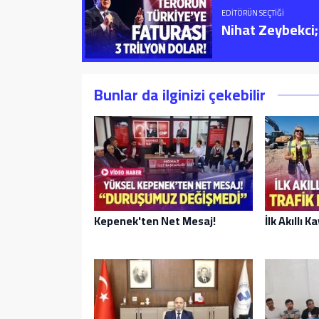
EDITÖRÜN SEÇTIĞI
Nihat Zeybekci; 
Bunlar da ilginizi çekebilir
Kepenek'ten Net Mesaj!
İlk Akıllı K