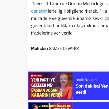
Denizli İl Tarım ve Orman Müdürlüğü
denetim
lerle ilgili bilgilendirilerek, “
mücadele ve güvenli kurbanlık sevki içi
güvenli kurbanlıklara ulaşabilmesi am
ifadelerine yer verildi.
Muhabir:
GAMZE CEVAHİR
EDITÖRÜN SEÇTIĞI
Son dakika! Yen
verdi