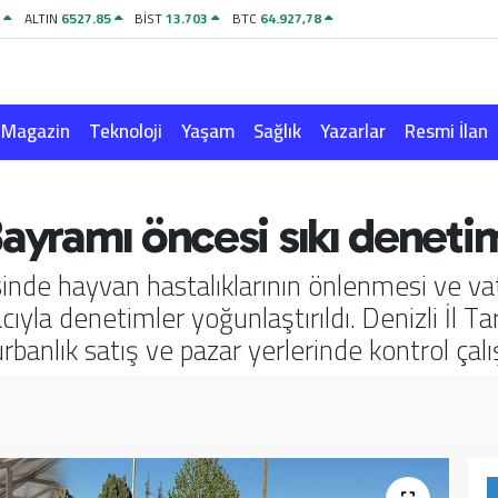
1
ALTIN
6527.85
BİST
13.703
BTC
64.927,78
Magazin
Teknoloji
Yaşam
Sağlık
Yazarlar
Resmi İlan
Bayramı öncesi sıkı deneti
nde hayvan hastalıklarının önlenmesi ve vata
cıyla denetimler yoğunlaştırıldı. Denizli İl
kurbanlık satış ve pazar yerlerinde kontrol çal