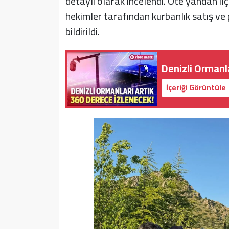
detaylı olarak incelendi. Öte yandan il
hekimler tarafından kurbanlık satış ve
bildirildi.
Denizli Ormanl
İçeriği Görüntüle