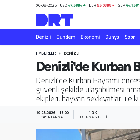
06-08-2026
USD
47,5894
EUR
55,0398
GBP
64,158
Denizli
Hava Durumu
Denizli
Gündem
Ekonomi
Dünya
Spor
Gündem
Trafik Durumu
HABERLER
DENIZLI
Ekonomi
Puan Durumu ve Fikstür
Denizli'de Kurban 
Dünya
Tüm Manşetler
Denizli'de Kurban Bayramı öncesi
güvenli şekilde ulaşabilmesi ama
Spor
Son Dakika Haberleri
ekipleri, hayvan sevkiyatları ile 
Magazin
Haber Arşivi
19.05.2026 - 16:00
1 DK
YAYINLANMA
OKUNMA SÜRESI
Teknoloji
Yaşam