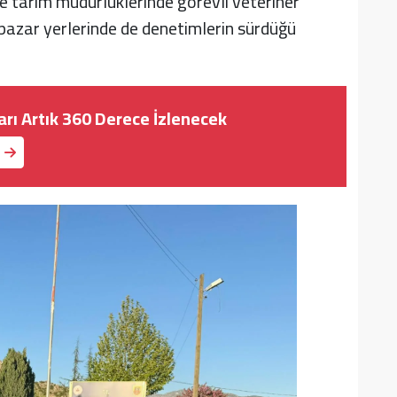
çe tarım müdürlüklerinde görevli veteriner
 pazar yerlerinde de denetimlerin sürdüğü
arı Artık 360 Derece İzlenecek