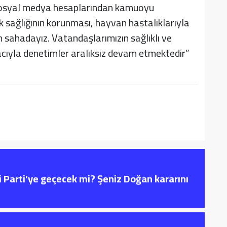
 sosyal medya hesaplarından kamuoyu
Halk sağlığının korunması, hayvan hastalıklarıyla
n sahadayız. Vatandaşlarımızın sağlıklı ve
acıyla denetimler aralıksız devam etmektedir”
i Parti’ye geçecek mi? Şeniz Doğan kararını