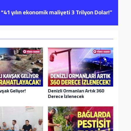
“41 yılın ekonomik maliyeti 3 Trilyon Dolar!”
avşak Geliyor!
Denizli Ormanları Artık 360
Derece İzlenecek