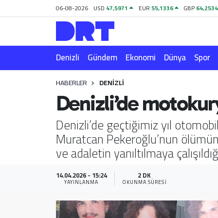
06-08-2026
USD
47,5971
EUR
55,1336
GBP
64,253
Denizli
Hava Durumu
Denizli
Gündem
Ekonomi
Dünya
Spor
Gündem
Trafik Durumu
HABERLER
DENIZLI
Ekonomi
Puan Durumu ve Fikstür
Denizli’de motokury
Dünya
Tüm Manşetler
Denizli’de geçtiğimiz yıl otomob
Muratcan Pekeroğlu’nun ölümüne il
Spor
Son Dakika Haberleri
ve adaletin yanıltılmaya çalışıldı
Magazin
Haber Arşivi
14.04.2026 - 15:24
2 DK
YAYINLANMA
OKUNMA SÜRESI
Teknoloji
Yaşam