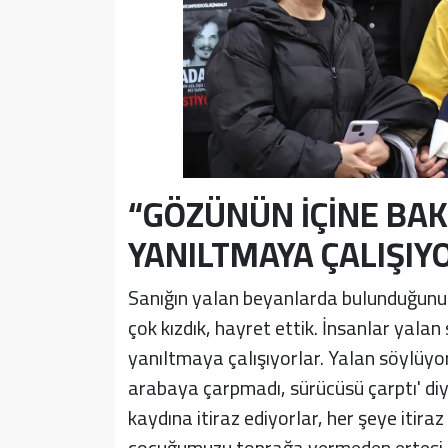
“GÖZÜNÜN İÇİNE BAK
YANILTMAYA ÇALIŞIY
Sanığın yalan beyanlarda bulunduğunu 
çok kızdık, hayret ettik. İnsanlar yala
yanıltmaya çalışıyorlar. Yalan söylüyor
arabaya çarpmadı, sürücüsü çarptı' diyo
kaydına itiraz ediyorlar, her şeye itiraz
çocuğumuzu toprağa vermeden ertesi g