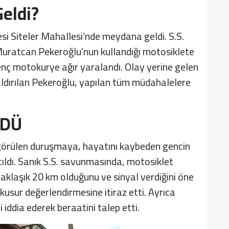
eldi?
i Siteler Mahallesi’nde meydana geldi. S.S.
 Muratcan Pekeroğlu’nun kullandığı motosiklete
enç motokurye ağır yaralandı. Olay yerine gelen
aldırılan Pekeroğlu, yapılan tüm müdahalelere
LDÜ
görülen duruşmaya, hayatını kaybeden gencin
atıldı. Sanık S.S. savunmasında, motosiklet
yaklaşık 20 km olduğunu ve sinyal verdiğini öne
kusur değerlendirmesine itiraz etti. Ayrıca
 iddia ederek beraatini talep etti.