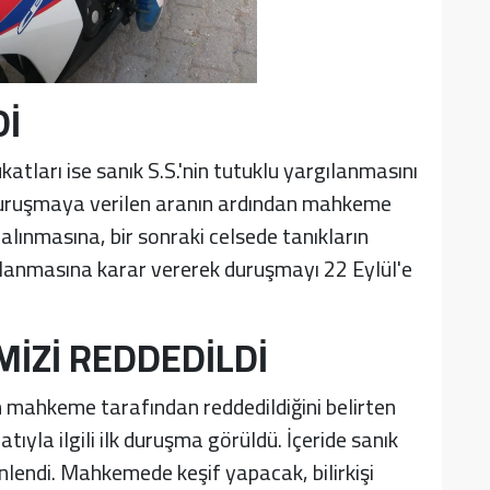
Dİ
tları ise sanık S.S.'nin tutuklu yargılanmasını
 Duruşmaya verilen aranın ardından mahkeme
u alınmasına, bir sonraki celsede tanıkların
ılanmasına karar vererek duruşmayı 22 Eylül'e
İZİ REDDEDİLDİ
n mahkeme tarafından reddedildiğini belirten
ıyla ilgili ilk duruşma görüldü. İçeride sanık
nlendi. Mahkemede keşif yapacak, bilirkişi