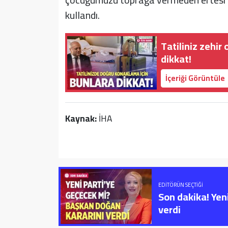
kullandı.
Tatiliniz zehir
dikkat!
İçeriği Görüntüle
Kaynak:
İHA
EDITÖRÜN SEÇTIĞI
Son dakika! Yen
verdi