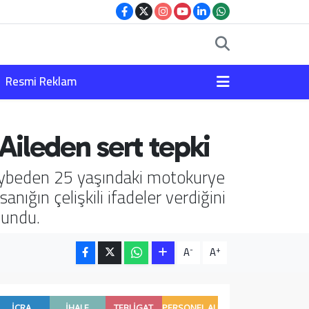
Resmi Reklam
Aileden sert tepki
ı kaybeden 25 yaşındaki motokurye
nığın çelişkili ifadeler verdiğini
lundu.
-
+
A
A