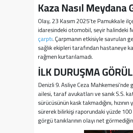
Kaza Nasıl Meydana G
Olay, 23 Kasım 2025’te Pamukkale ilçes
idaresindeki otomobil, seyir halindeki
çarptı
. Çarpmanın etkisiyle savrulan g
sağlık ekipleri tarafından hastaneye k
rağmen kurtarılamadı.
İLK DURUŞMA GÖRÜ
Denizli 9. Asliye Ceza Mahkemesi’nde 
ailesi, taraf avukatları ve sanık S.S. k
sürücüsünün kask takmadığını, hızının 
sürerek bilirkişi raporundaki yüzde 100 
görgü tanıklarının olayı net görmediğini