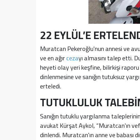
22 EYLÜL’E ERTELEN
Muratcan Pekeroğlu'nun annesi ve avuka
ve en ağır
ceza
yı almasını talep etti.
heyeti olay yeri keşfine, bilirkişi rapor
dinlenmesine ve sanığın tutuksuz yarg
erteledi.
TUTUKLULUK TALEBİM
Sanığın tutuklu yargılanma taleplerini
avukat Kürşat Aykol, “Muratcan'ın vefat
dinlendi. Muratcan'ın anne ve babası di