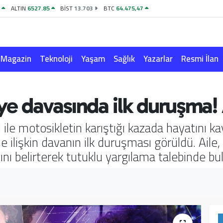
4
ALTIN
6527.85
BİST
13.703
BTC
64.475,47
Magazin
Teknoloji
Yaşam
Sağlık
Yazarlar
Resmi İlan
e davasında ilk duruşma! 
il ile motosikletin karıştığı kazada hayatın
işkin davanın ilk duruşması görüldü. Aile, sa
ğını belirterek tutuklu yargılama talebinde bu