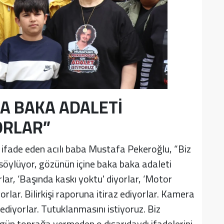
A BAKA ADALETİ
ORLAR”
ifade eden acılı baba Mustafa Pekeroğlu, “Biz
n söylüyor, gözünün içine baka baka adaleti
lar, ‘Başında kaskı yoktu' diyorlar, ‘Motor
rlar. Bilirkişi raporuna itiraz ediyorlar. Kamera
 ediyorlar. Tutuklanmasını istiyoruz. Biz
ün toprağa vermeden o dışarıdaydı ifadelerini