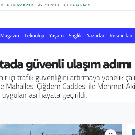
4
ALTIN
6518.23
BİST
13.703
BTC
64.475,47
Magazin
Teknoloji
Yaşam
Sağlık
Yazarlar
Resmi İlan
oktada güvenli ulaşım adımı
ir içi trafik güvenliğini artırmaya yönelik ç
e Mahallesi Çiğdem Caddesi ile Mehmet Aki
 uygulaması hayata geçirildi.