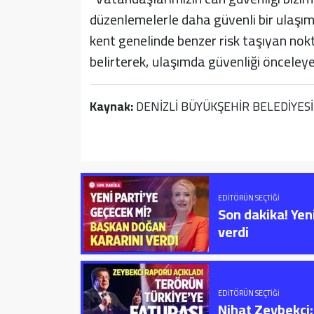
düzenlemelerle daha güvenli bir ulaşı
kent genelinde benzer risk taşıyan no
belirterek, ulaşımda güvenliği önceley
Kaynak:
DENİZLİ BÜYÜKŞEHİR BELEDİYESİ
EDITÖRÜN SEÇTIĞI
Son dakika! Yen
verdi
EDITÖRÜN SEÇTIĞI
Nihat Zeybekci; 