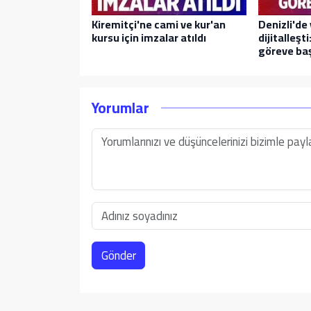
Kiremitçi'ne cami ve kur'an
Denizli'de
kursu için imzalar atıldı
dijitalleşt
göreve baş
Yorumlar
Gönder