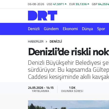
06-08-2026
USD
47,5971
EUR
55,1336
GBP
64,253
Denizli
Hava Durumu
Denizli
Gündem
Ekonomi
Dünya
Spor
Gündem
Trafik Durumu
HABERLER
DENIZLI
Ekonomi
Puan Durumu ve Fikstür
Denizli’de riskli n
Dünya
Tüm Manşetler
Denizli Büyükşehir Belediyesi şeh
sürdürüyor. Bu kapsamda Gültep
Spor
Son Dakika Haberleri
Caddesi kesişiminde akıllı kavşak
Magazin
Haber Arşivi
24.05.2026 - 14:15
1 DK
YAYINLANMA
OKUNMA SÜRESI
Teknoloji
Yaşam