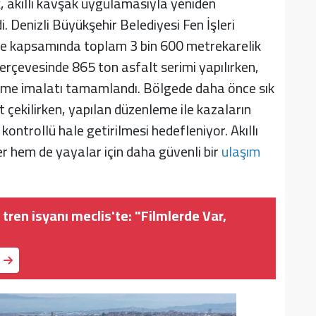
, akıllı kavşak uygulamasıyla yeniden
. Denizli Büyükşehir Belediyesi Fen İşleri
oje kapsamında toplam 3 bin 600 metrekarelik
rçevesinde 865 ton asfalt serimi yapılırken,
me imalatı tamamlandı. Bölgede daha önce sık
t çekilirken, yapılan düzenleme ile kazaların
kontrollü hale getirilmesi hedefleniyor. Akıllı
r hem de yayalar için daha güvenli bir
ulaşım
ı tren isyanı meclis'te: "Filmlerde Var,