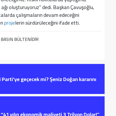
m ağı oluşturuyoruz” dedi. Başkan Çavuşoğlu,
ktalarda çalışmaların devam edeceğini
en
proje
lerin sürdürüleceğini ifade etti.
 BASIN BÜLTENİDİR
i Parti’ye geçecek mi? Şeniz Doğan kararını
“41 yılın ekonomik maliyeti 3 Trilyon Dolar!”