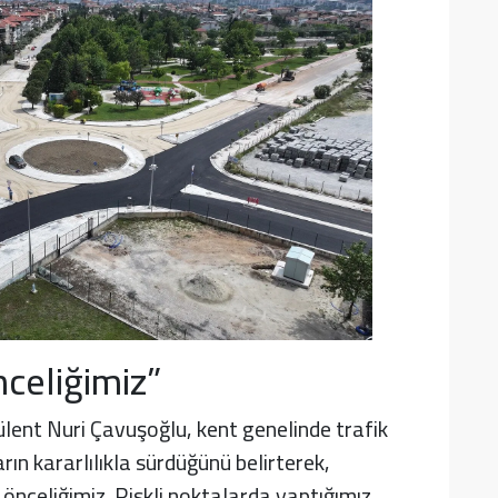
nceliğimiz”
lent Nuri Çavuşoğlu, kent genelinde trafik
rın kararlılıkla sürdüğünü belirterek,
önceliğimiz. Riskli noktalarda yaptığımız