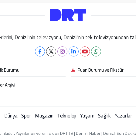
berlerini; Denizli'nin televizyonu, Denizli'nin tek televizyonundan 
fik Durumu
Puan Durumu ve Fikstür
er Arşivi
i
Dünya
Spor
Magazin
Teknoloji
Yaşam
Sağlık
Yazarlar
umludur. Yayınlanan yorumlardan DRT TV | Denizli Haber | Denizli Son Dakika 