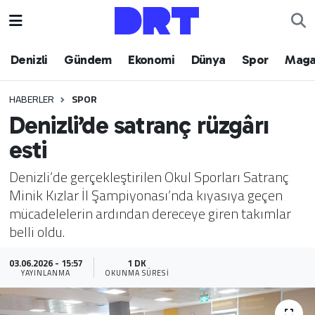
Denizli
Hava Durumu
Denizli
Gündem
Ekonomi
Dünya
Spor
Maga
Gündem
Trafik Durumu
HABERLER
SPOR
Denizli’de satranç rüzgârı
Ekonomi
Puan Durumu ve Fikstür
esti
Dünya
Tüm Manşetler
Denizli’de gerçekleştirilen Okul Sporları Satranç
Minik Kızlar İl Şampiyonası’nda kıyasıya geçen
Spor
Son Dakika Haberleri
mücadelelerin ardından dereceye giren takımlar
belli oldu.
Magazin
Haber Arşivi
03.06.2026 - 15:57
1 DK
Teknoloji
YAYINLANMA
OKUNMA SÜRESI
Yaşam