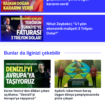
kararını verdi
Nihat Zeybekci; “41 yılın
ekonomik maliyeti 3 Trilyon
Dolar!”
Bunlar da ilginizi çekebilir
Evren Yenice'den dikkat çeken
Aydınlı rekortmen Koray
açıklama: "Denizli'yi
Uygun dünya şampiyonasında
Avrupa'ya taşıyoruz"
piste çıkıyor