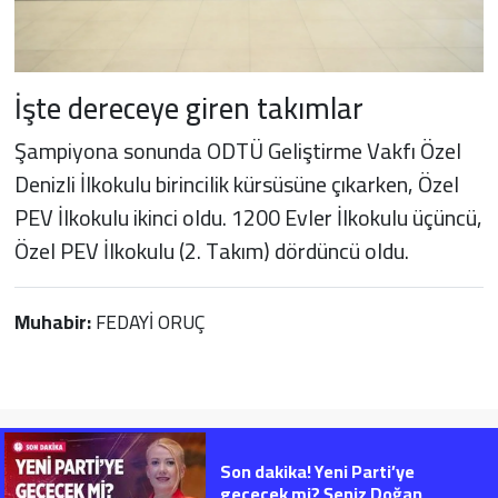
İşte dereceye giren takımlar
Şampiyona sonunda ODTÜ Geliştirme Vakfı Özel
Denizli İlkokulu birincilik kürsüsüne çıkarken, Özel
PEV İlkokulu ikinci oldu. 1200 Evler İlkokulu üçüncü,
Özel PEV İlkokulu (2. Takım) dördüncü oldu.
Muhabir:
FEDAYİ ORUÇ
Son dakika! Yeni Parti’ye
geçecek mi? Şeniz Doğan