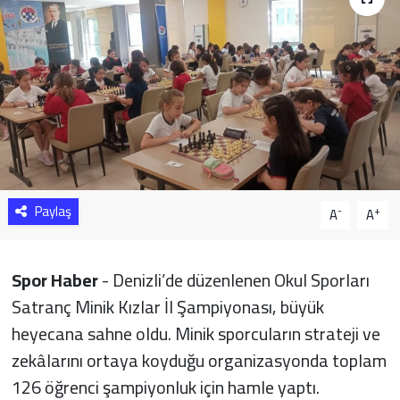
Sağlık
Yazarlar
Resmi İlan
Resmi Reklam
Paylaş
-
+
A
A
Spor Haber
- Denizli’de düzenlenen Okul Sporları
Satranç Minik Kızlar İl Şampiyonası, büyük
heyecana sahne oldu. Minik sporcuların strateji ve
zekâlarını ortaya koyduğu organizasyonda toplam
126 öğrenci şampiyonluk için hamle yaptı.