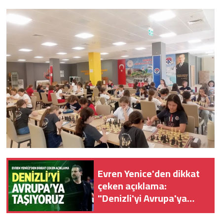
Evren Yenice'den dikkat
çeken açıklama:
"Denizli'yi Avrupa'ya
taşıyoruz"