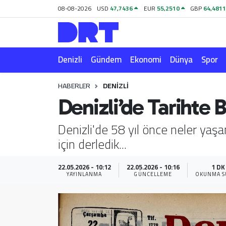
08-08-2026
USD
47,7436
EUR
55,2510
GBP
64,481
Denizli
Hava Durumu
Denizli
Gündem
Ekonomi
Dünya
Spor
Gündem
Trafik Durumu
HABERLER
DENIZLI
Ekonomi
Puan Durumu ve Fikstür
Denizli’de Tarihte
Dünya
Tüm Manşetler
Denizli'de 58 yıl önce neler yaş
için derledik...
Spor
Son Dakika Haberleri
Magazin
Haber Arşivi
22.05.2026 - 10:12
22.05.2026 - 10:16
1 DK
YAYINLANMA
GÜNCELLEME
OKUNMA S
Teknoloji
Yaşam