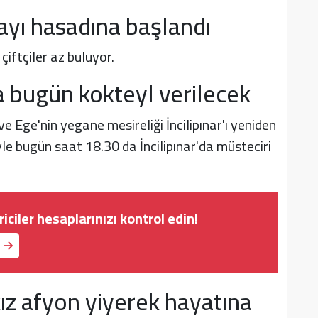
ayı hasadına başlandı
çiftçiler az buluyor.
a bugün kokteyl verilecek
ve Ege'nin yegane mesireliği İncilipınar'ı yeniden
yle bugün saat 18.30 da İncilipınar'da müsteciri
iriciler hesaplarınızı kontrol edin!
kız afyon yiyerek hayatına