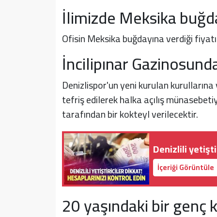
İlimizde Meksika buğd
Ofisin Meksika buğdayına verdiği fiyatı 
İncilipınar Gazinosund
Denizlispor'un yeni kurulan kurullarına 
tefriş edilerek halka açılış münasebeti
tarafından bir kokteyl verilecektir.
Denizlili yetişt
İçeriği Görüntüle
20 yaşındaki bir genç 