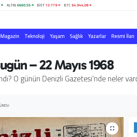
1
ALTIN
6660.55
BİST
13.779
BTC
64.944,08
Magazin
Teknoloji
Yaşam
Sağlık
Yazarlar
Resmi İlan
 Bugün – 22 Mayıs 1968
andı? O günün Denizli Gazetesi'nde neler va
ÜRESI