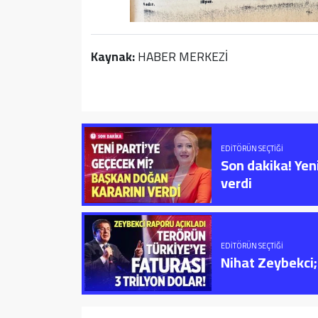
Kaynak:
HABER MERKEZİ
EDITÖRÜN SEÇTIĞI
Son dakika! Yen
verdi
EDITÖRÜN SEÇTIĞI
Nihat Zeybekci; 