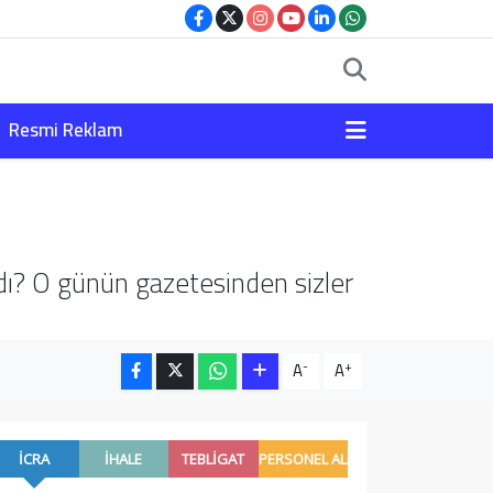
Resmi Reklam
rdı? O günün gazetesinden sizler
-
+
A
A