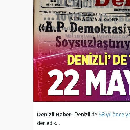
Sağlık
Yazarlar
Resmi İlan
Resmi Reklam
Denizli Haber-
Denizli'de
58 yıl önce y
derledik…