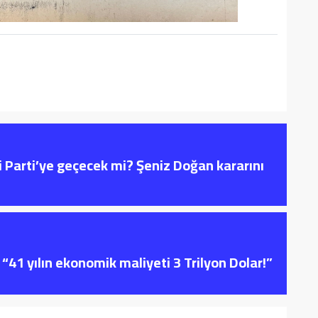
i Parti’ye geçecek mi? Şeniz Doğan kararını
“41 yılın ekonomik maliyeti 3 Trilyon Dolar!”