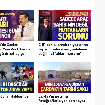
'de Gözler
CHP’den akaryakıt fiyatlarına
: Yeni Parti kararı
tepki: "Sadece araç sahibinin
günü netleşiyor
değil mutfakların sorunu"
ağcılar Hakkari’de
Çardak’ın geçmişi
fotoğraflarla yeniden hayat