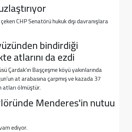
zlaştırıyor
çeken CHP Senatörü hukuk dışı davranışlara
üzünden bindirdiği
kte atlarını da ezdi
büsü Çardak'ın Başçeşme köyü yakınlarında
un'un at arabasına çarpmış ve kazada 37
 atları ölmüştür.
rlöründe Menderes'in nutuu
evam ediyor.