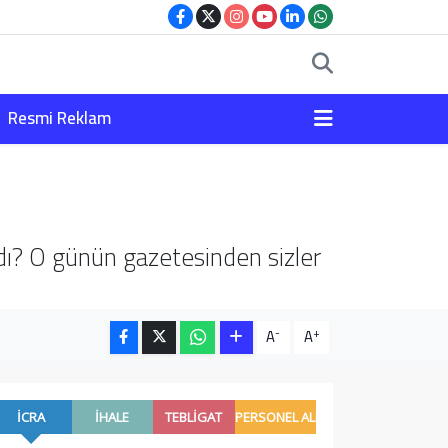
Resmi Reklam
rdı? O günün gazetesinden sizler
-
+
A
A