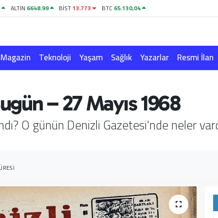
1
ALTIN
6648.99
BİST
13.773
BTC
65.130,04
Magazin
Teknoloji
Yaşam
Sağlık
Yazarlar
Resmi İlan
 Bugün – 27 Mayıs 1968
andı? O günün Denizli Gazetesi'nde neler va
ÜRESI