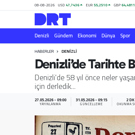
08-08-2026
USD
47,7436
EUR
55,2510
GBP
64,481
Denizli
Hava Durumu
Denizli
Gündem
Ekonomi
Dünya
Spor
Gündem
Trafik Durumu
HABERLER
DENIZLI
Ekonomi
Puan Durumu ve Fikstür
Denizli’de Tarihte
Dünya
Tüm Manşetler
Denizli'de 58 yıl önce neler yaş
için derledik...
Spor
Son Dakika Haberleri
Magazin
Haber Arşivi
27.05.2026 - 09:00
31.05.2026 - 09:15
2 DK
YAYINLANMA
GÜNCELLEME
OKUNMA S
Teknoloji
Yaşam