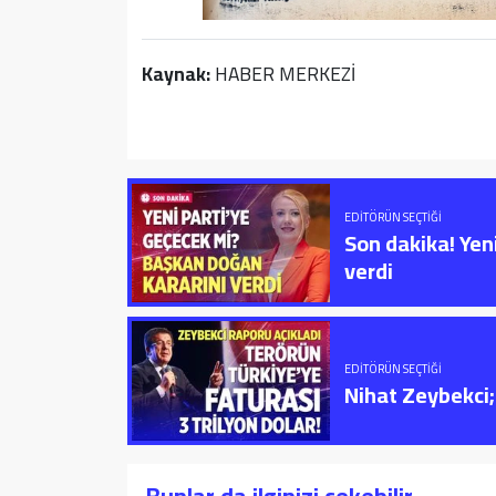
Kaynak:
HABER MERKEZİ
EDITÖRÜN SEÇTIĞI
Son dakika! Yen
verdi
EDITÖRÜN SEÇTIĞI
Nihat Zeybekci; 
Bunlar da ilginizi çekebilir