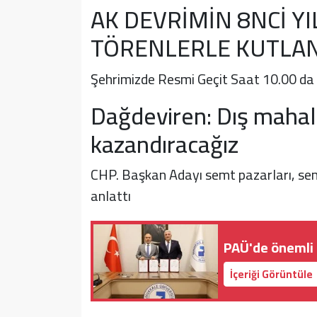
AK DEVRİMİN 8NCİ 
TÖRENLERLE KUTLA
Şehrimizde Resmi Geçit Saat 10.00 
Dağdeviren: Dış mahall
kazandıracağız
CHP. Başkan Adayı semt pazarları, semt
anlattı
PAÜ'de önemli
İçeriği Görüntüle