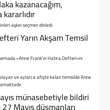
laka kazanacağım,
kararlıdır
leri aşkın seçmen dinledi.
efteri Yarın Akşam Temsil
inemada «Anne Frank'ın Hatıra Defteri»ni
playan ve aylarca afişte kalan temsilde Anne
namaktadır.
yıs münasebetiyle bildiri
ve 27 Mayıs düşmanları