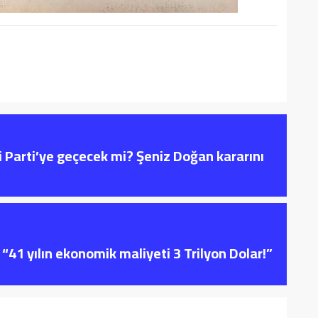
i Parti’ye geçecek mi? Şeniz Doğan kararını
“41 yılın ekonomik maliyeti 3 Trilyon Dolar!”