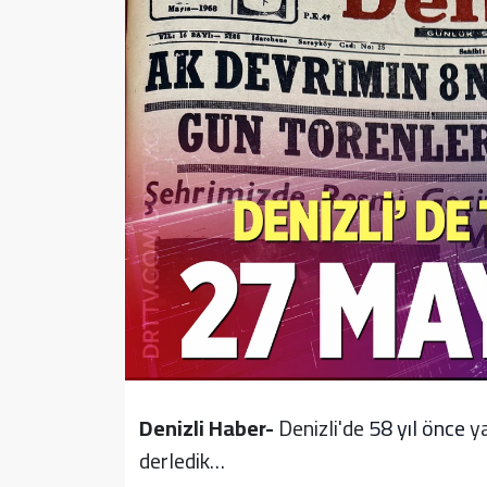
Sağlık
Yazarlar
Resmi İlan
Resmi Reklam
Denizli Haber-
Denizli'de
58 yıl önce
ya
derledik…