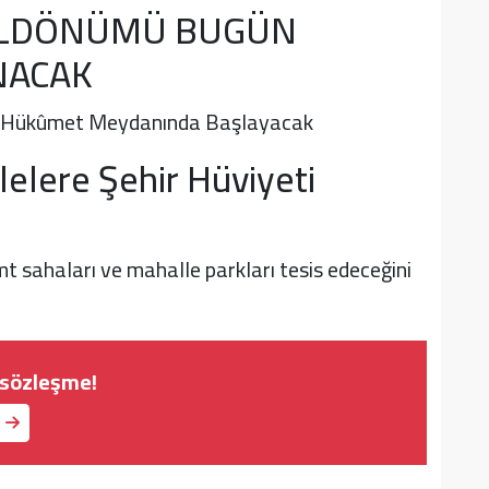
YILDÖNÜMÜ BUGÜN
NACAK
da Hükûmet Meydanında Başlayacak
elere Şehir Hüviyeti
 sahaları ve mahalle parkları tesis edeceğini
 sözleşme!