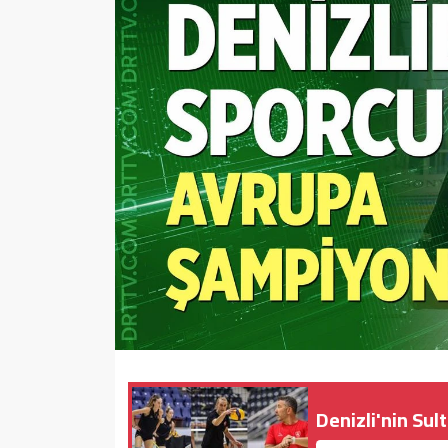
Sağlık
Yazarlar
Resmi İlan
Resmi Reklam
Denizli'nin Sul