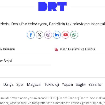
berlerini; Denizli'nin televizyonu, Denizli'nin tek televizyonundan 
fik Durumu
Puan Durumu ve Fikstür
er Arşivi
i
Dünya
Spor
Magazin
Teknoloji
Yaşam
Sağlık
Yazarlar
umludur. Yayınlanan yorumlardan DRT TV | Denizli Haber | Denizli Son Dakika 
an haber, köşe yazıları ve fotoğraflar izin alınmaksızın kaynak gösterilse dah