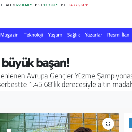
ALTIN
6510.40
BİST
13.799
BTC
64.225,61
Magazin
Teknoloji
Yaşam
Sağlık
Yazarlar
Resmi İlan
 büyük başarı!
enlenen Avrupa Gençler Yüzme Şampiyonası'n
bestte 1.45.68'lik derecesiyle altın madaly