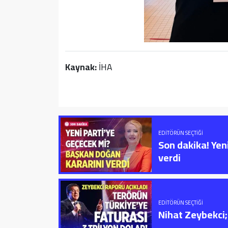
Kaynak:
İHA
EDITÖRÜN SEÇTIĞI
Son dakika! Yen
verdi
EDITÖRÜN SEÇTIĞI
Nihat Zeybekci; 