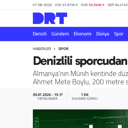
07-08-2026
USD
47,6704
EUR
55,0406
GBP
64,2143
Denizli
Hava Durumu
Denizli
Gündem
Ekonomi
Dünya
Spor
Gündem
Trafik Durumu
HABERLER
SPOR
Ekonomi
Puan Durumu ve Fikstür
Denizlili sporcudan
Dünya
Tüm Manşetler
Almanya'nın Münih kentinde düz
Ahmet Mete Boylu, 200 metre ser
Spor
Son Dakika Haberleri
Magazin
Haber Arşivi
09.07.2026 - 15:17
1 DK
YAYINLANMA
OKUNMA SÜRESI
Teknoloji
Yaşam