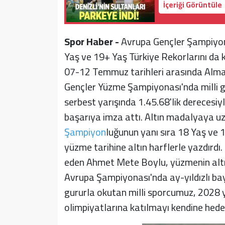
İçeriği Görüntüle
Spor Haber -
Avrupa Gençler Şampiyon
Yaş ve 19+ Yaş Türkiye Rekorlarını da kı
07-12 Temmuz tarihleri arasında Alma
Gençler Yüzme Şampiyonası'nda milli
serbest yarışında 1.45.68'lik derecesi
başarıya imza attı. Altın madalyaya u
Şampiyon
luğunun yanı sıra 18 Yaş ve 1
yüzme tarihine altın harflerle yazdırdı.
eden Ahmet Mete Boylu, yüzmenin altın
Avrupa Şampiyonası'nda ay-yıldızlı bayr
gururla okutan milli sporcumuz, 2028 y
olimpiyatlarına katılmayı kendine hedef