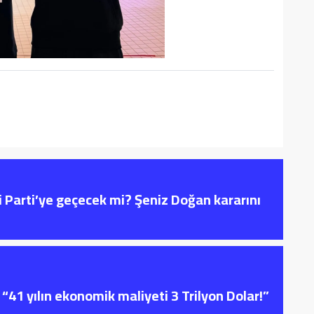
i Parti’ye geçecek mi? Şeniz Doğan kararını
“41 yılın ekonomik maliyeti 3 Trilyon Dolar!”