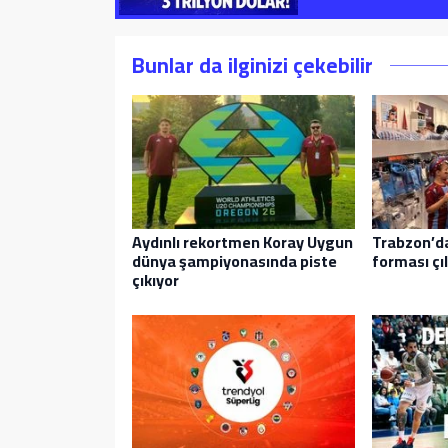
Bunlar da ilginizi çekebilir
Aydınlı rekortmen Koray Uygun
Trabzon’
dünya şampiyonasında piste
forması çı
çıkıyor