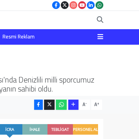
Resmi Reklam
da Denizlili milli sporcumuz
anın sahibi oldu.
-
+
A
A