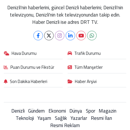
Denizli'nin haberlerini, güncel Denizli haberlerini; Denizli'nin
televizyonu, Denizli'nin tek televizyonundan takip edin.
Haber Denizli ise adres DRT TV.
Hava Durumu
Trafik Durumu
Puan Durumu ve Fikstür
Tüm Manşetler
Son Dakika Haberleri
Haber Arşivi
Denizli
Gündem
Ekonomi
Dünya
Spor
Magazin
Teknoloji
Yaşam
Sağlık
Yazarlar
Resmi İlan
Resmi Reklam