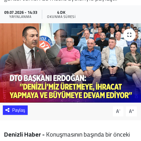
Sağlık
09.07.2026 - 14:33
4 DK
YAYINLANMA
OKUNMA SÜRESI
Yazarlar
Resmi İlan
Resmi Reklam
Paylaş
-
+
A
A
Denizli Haber -
Konuşmasının başında bir önceki