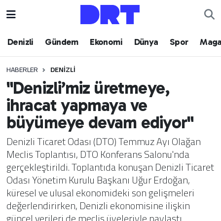
Denizli
Hava Durumu
Denizli
Gündem
Ekonomi
Dünya
Spor
Maga
Gündem
Trafik Durumu
HABERLER
DENIZLI
"Denizli’miz üretmeye,
Ekonomi
Puan Durumu ve Fikstür
ihracat yapmaya ve
Dünya
Tüm Manşetler
büyümeye devam ediyor"
Spor
Son Dakika Haberleri
Denizli Ticaret Odası (DTO) Temmuz Ayı Olağan
Meclis Toplantısı, DTO Konferans Salonu'nda
Magazin
Haber Arşivi
gerçekleştirildi. Toplantıda konuşan Denizli Ticaret
Odası Yönetim Kurulu Başkanı Uğur Erdoğan,
Teknoloji
küresel ve ulusal ekonomideki son gelişmeleri
değerlendirirken, Denizli ekonomisine ilişkin
Yaşam
güncel verileri de meclis üyeleriyle paylaştı.