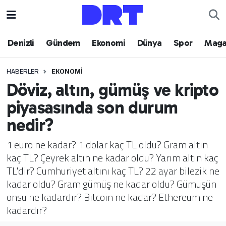
Denizli
Hava Durumu
Denizli
Gündem
Ekonomi
Dünya
Spor
Maga
Gündem
Trafik Durumu
HABERLER
EKONOMI
Döviz, altın, gümüş ve kripto
Ekonomi
Puan Durumu ve Fikstür
piyasasında son durum
Dünya
Tüm Manşetler
nedir?
Spor
Son Dakika Haberleri
1 euro ne kadar? 1 dolar kaç TL oldu? Gram altın
kaç TL? Çeyrek altın ne kadar oldu? Yarım altın kaç
Magazin
Haber Arşivi
TL'dir? Cumhuriyet altını kaç TL? 22 ayar bilezik ne
kadar oldu? Gram gümüş ne kadar oldu? Gümüşün
Teknoloji
onsu ne kadardır? Bitcoin ne kadar? Ethereum ne
kadardır?
Yaşam