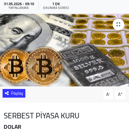
31.05.2026 - 09:10
1 DK
YAYINLANMA
OKUNMA SÜRESI
Sağlık
Yazarlar
Resmi İlan
Resmi Reklam
Paylaş
-
+
A
A
SERBEST PİYASA KURU
DOLAR