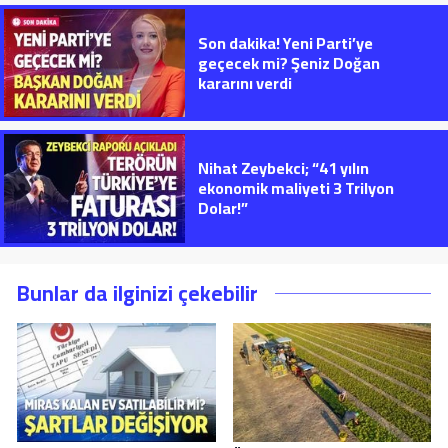
Son dakika! Yeni Parti’ye
geçecek mi? Şeniz Doğan
kararını verdi
Nihat Zeybekci; “41 yılın
ekonomik maliyeti 3 Trilyon
Dolar!”
Bunlar da ilginizi çekebilir