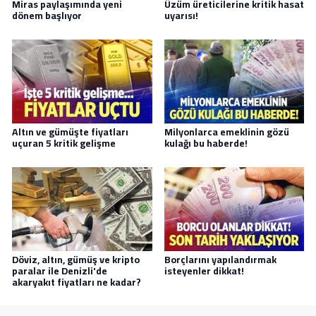
Miras paylaşımında yeni
Üzüm üreticilerine kritik hasat
dönem başlıyor
uyarısı!
Altın ve gümüşte fiyatları
Milyonlarca emeklinin gözü
uçuran 5 kritik gelişme
kulağı bu haberde!
Döviz, altın, gümüş ve kripto
Borçlarını yapılandırmak
paralar ile Denizli'de
isteyenler dikkat!
akaryakıt fiyatları ne kadar?