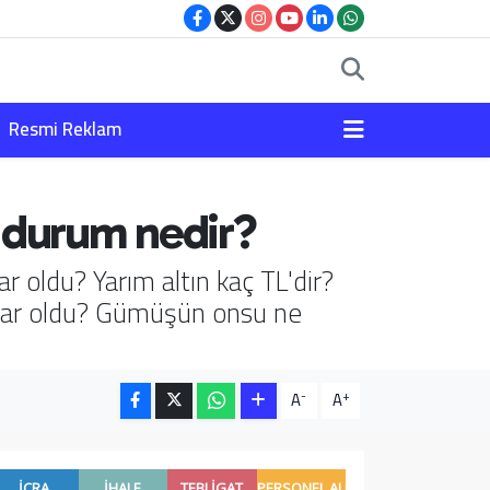
Resmi Reklam
n durum nedir?
r oldu? Yarım altın kaç TL'dir?
adar oldu? Gümüşün onsu ne
-
+
A
A