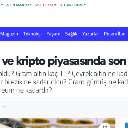
1
ALTIN
6648.99
BİST
13.773
BTC
65.130,04
Magazin
Teknoloji
Yaşam
Sağlık
Yazarlar
Resmi İlan
 ve kripto piyasasında so
ldu? Gram altın kaç TL? Çeyrek altın ne kada
yar bilezik ne kadar oldu? Gram gümüş ne k
ereum ne kadardır?
ÜRESI