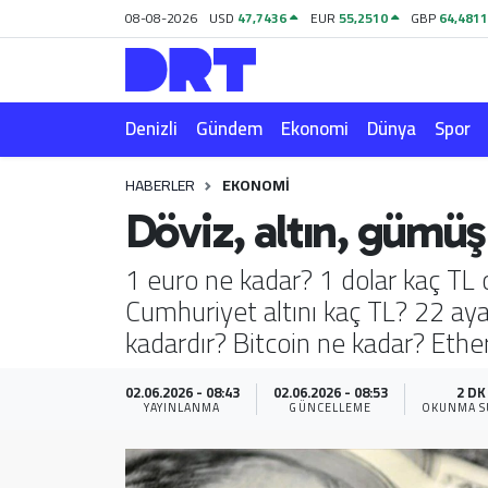
08-08-2026
USD
47,7436
EUR
55,2510
GBP
64,481
Denizli
Hava Durumu
Denizli
Gündem
Ekonomi
Dünya
Spor
Gündem
Trafik Durumu
HABERLER
EKONOMI
Ekonomi
Puan Durumu ve Fikstür
Döviz, altın, gümüş
Dünya
Tüm Manşetler
1 euro ne kadar? 1 dolar kaç TL o
Cumhuriyet altını kaç TL? 22 a
Spor
Son Dakika Haberleri
kadardır? Bitcoin ne kadar? Eth
Magazin
Haber Arşivi
02.06.2026 - 08:43
02.06.2026 - 08:53
2 DK
YAYINLANMA
GÜNCELLEME
OKUNMA S
Teknoloji
Yaşam