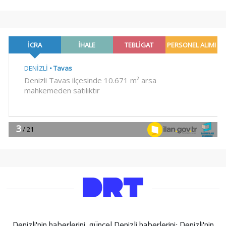
Denizli'nin haberlerini, güncel Denizli haberlerini; Denizli'nin