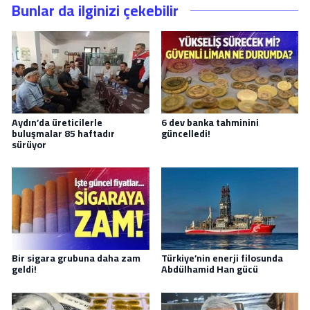
Bunlar da ilginizi çekebilir
Aydın’da üreticilerle
6 dev banka tahminini
buluşmalar 85 haftadır
güncelledi!
sürüyor
Bir sigara grubuna daha zam
Türkiye’nin enerji filosunda
geldi!
Abdülhamid Han gücü