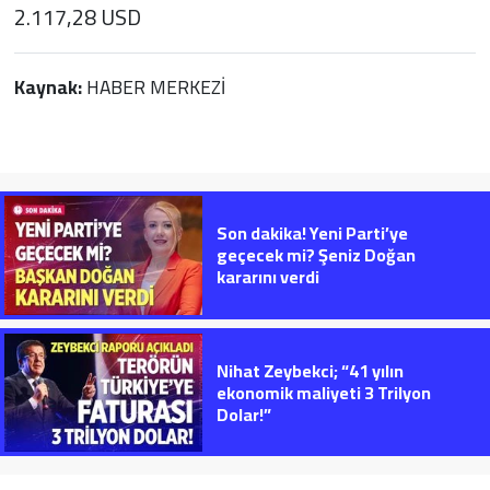
2.117,28 USD
Kaynak:
HABER MERKEZİ
Son dakika! Yeni Parti’ye
geçecek mi? Şeniz Doğan
kararını verdi
Nihat Zeybekci; “41 yılın
ekonomik maliyeti 3 Trilyon
Dolar!”