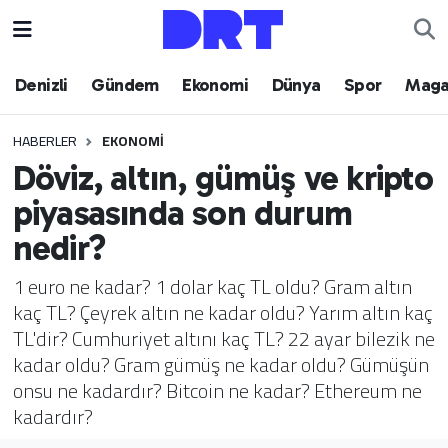
Denizli
Hava Durumu
Denizli
Gündem
Ekonomi
Dünya
Spor
Maga
Gündem
Trafik Durumu
HABERLER
EKONOMI
Döviz, altın, gümüş ve kripto
Ekonomi
Puan Durumu ve Fikstür
piyasasında son durum
Dünya
Tüm Manşetler
nedir?
Spor
Son Dakika Haberleri
1 euro ne kadar? 1 dolar kaç TL oldu? Gram altın
kaç TL? Çeyrek altın ne kadar oldu? Yarım altın kaç
Magazin
Haber Arşivi
TL'dir? Cumhuriyet altını kaç TL? 22 ayar bilezik ne
kadar oldu? Gram gümüş ne kadar oldu? Gümüşün
Teknoloji
onsu ne kadardır? Bitcoin ne kadar? Ethereum ne
kadardır?
Yaşam