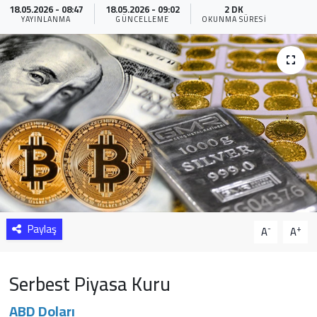
18.05.2026 - 08:47
18.05.2026 - 09:02
2 DK
YAYINLANMA
GÜNCELLEME
OKUNMA SÜRESI
Sağlık
Yazarlar
Resmi İlan
Resmi Reklam
Paylaş
-
+
A
A
Serbest Piyasa Kuru
ABD Doları