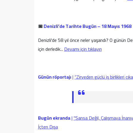
-
📅
Denizli’de Tarihte Bugün – 18 Mayıs 1968
Denizli'de 58 yıl önce neler yaşandı? O günün De
için derledik...
Devamı için tıklayın
-
Günün röportajı
|
“Zirveden güçlü iş birlikleri ç
Bugün ekranda
|
"Şansa Değil, Çalışmaya İnanı
İçten Dışa