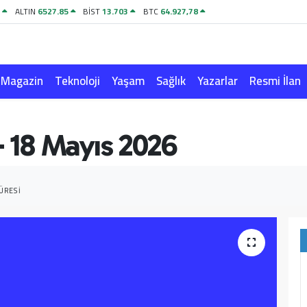
1
ALTIN
6527.85
BİST
13.703
BTC
64.927,78
Magazin
Teknoloji
Yaşam
Sağlık
Yazarlar
Resmi İlan
 18 Mayıs 2026
ÜRESI