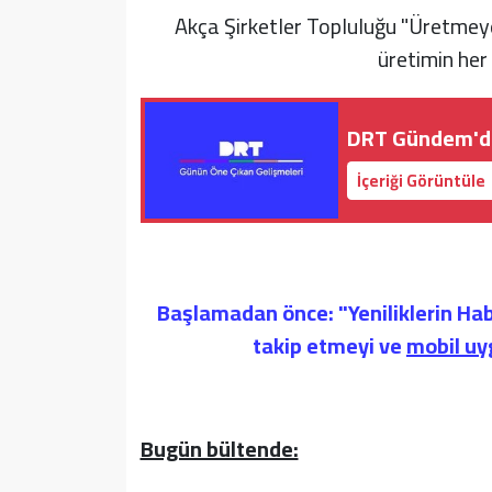
Akça Şirketler Topluluğu "Üretmeye
üretimin her
DRT Gündem'de
İçeriği Görüntüle
Başlamadan önce: "Yeniliklerin Hab
takip etmeyi ve
mobil u
-
Bugün bültende: