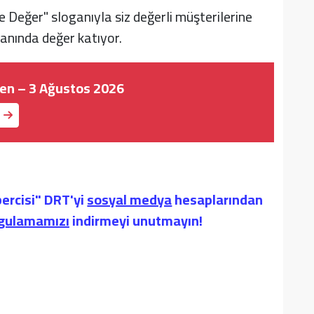
 Değer" sloganıyla siz değerli müşterilerine
 anında değer katıyor.
n – 3 Ağustos 2026
-
ercisi" DRT'yi
sosyal medya
hesaplarından
ygulamamızı
indirmeyi unutmayın!