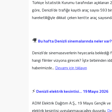
Türkiye İstatistik Kurumu tarafından açıklanan 202
göre, Denizli’de trafiğe kayıtlı araç sayısı 593 b
hareketliliğiyle dikkat çeken kentte araç sayısınd
-
🎥
Bu hafta Denizli sinemalarında neler var?
Denizli’de sinemaseverlerin heyecanla beklediği
hangi filmler vizyona girecek? İşte birbirinden id
haberimizde...
Devamı için tıklayın
-
⚡️
Denizli elektrik kesintisi… 19 Mayıs 2026
ADM Elektrik Dağıtım A.Ş., 19 Mayıs Gençlik ve S
elektrik kesintisi uygulanmayacağını duyurdu.
Dev