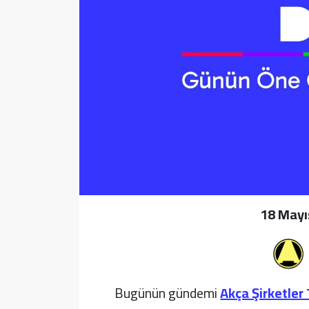
Sağlık
Yazarlar
Resmi İlan
Resmi Reklam
18 Mayı
Bugünün gündemi
Akça Şirketler