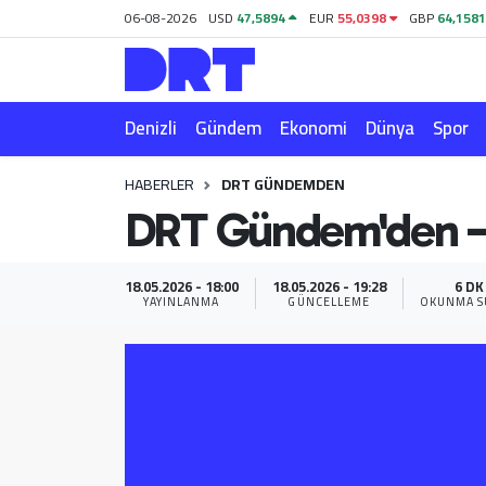
06-08-2026
USD
47,5894
EUR
55,0398
GBP
64,158
Denizli
Hava Durumu
Denizli
Gündem
Ekonomi
Dünya
Spor
Gündem
Trafik Durumu
HABERLER
DRT GÜNDEMDEN
Ekonomi
Puan Durumu ve Fikstür
DRT Gündem'den –
Dünya
Tüm Manşetler
18.05.2026 - 18:00
18.05.2026 - 19:28
6 DK
Spor
Son Dakika Haberleri
YAYINLANMA
GÜNCELLEME
OKUNMA S
Magazin
Haber Arşivi
Teknoloji
Yaşam