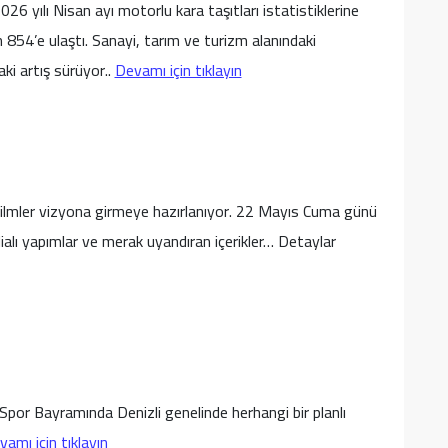
6 yılı Nisan ayı motorlu kara taşıtları istatistiklerine
in 854’e ulaştı. Sanayi, tarım ve turizm alanındaki
aki artış sürüyor..
Devamı için tıklayın
 filmler vizyona girmeye hazırlanıyor. 22 Mayıs Cuma günü
dialı yapımlar ve merak uyandıran içerikler… Detaylar
por Bayramında Denizli genelinde herhangi bir planlı
amı için tıklayın