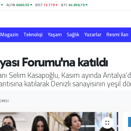
1
ALTIN
6660.55
BİST
13.779
BTC
64.959,79
Magazin
Teknoloji
Yaşam
Sağlık
Yazarlar
Resmi İlan
ası Forumu'na katıldı
kanı Selim Kasapoğlu, Kasım ayında Antalya
lantısına katılarak Denizli sanayisinin yeşil
ÜRESI