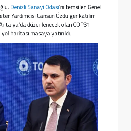
ğlu,
Denizli Sanayi Odası
’nı temsilen Genel
eter Yardımcısı Cansun Özdülger katılım
e Antalya'da düzenlenecek olan COP31
 yol haritası masaya yatırıldı.