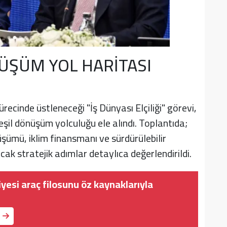
ÜŞÜM YOL HARİTASI
inde üstleneceği "İş Dünyası Elçiliği" görevi,
eşil dönüşüm yolculuğu ele alındı. Toplantıda;
üşümü, iklim finansmanı ve sürdürülebilir
ak stratejik adımlar detaylıca değerlendirildi.
yesi araç filosunu öz kaynaklarıyla