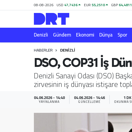
08-08-2026
USD
47,7436
EUR
55,2510
GBP
64,481
Denizli
Hava Durumu
Denizli
Gündem
Ekonomi
Dünya
Spor
Gündem
Trafik Durumu
HABERLER
DENIZLI
Ekonomi
Puan Durumu ve Fikstür
DSO, COP31 İş Düny
Dünya
Tüm Manşetler
Denizli Sanayi Odası (DSO) Baş
zirvesinin iş dünyası istişare top
Spor
Son Dakika Haberleri
Magazin
Haber Arşivi
04.06.2026 - 14:40
04.06.2026 - 14:46
1 DK
YAYINLANMA
GÜNCELLEME
OKUNMA S
Teknoloji
Yaşam