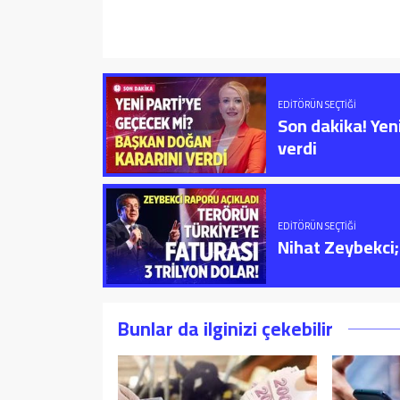
EDITÖRÜN SEÇTIĞI
Son dakika! Yen
verdi
EDITÖRÜN SEÇTIĞI
Nihat Zeybekci; 
Bunlar da ilginizi çekebilir