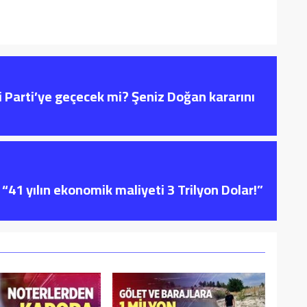
i Parti’ye geçecek mi? Şeniz Doğan kararını
“41 yılın ekonomik maliyeti 3 Trilyon Dolar!”