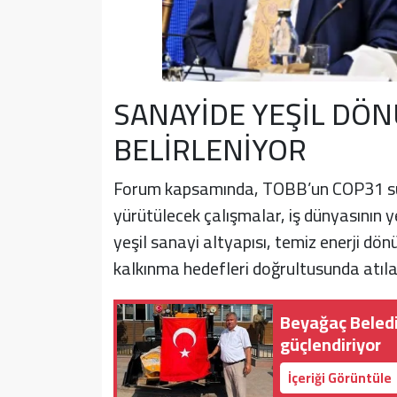
SANAYİDE YEŞİL DÖN
BELİRLENİYOR
Forum kapsamında, TOBB’un COP31 sürec
yürütülecek çalışmalar, iş dünyasının y
yeşil sanayi altyapısı, temiz enerji dön
kalkınma hedefleri doğrultusunda atılac
Beyağaç Beledi
güçlendiriyor
İçeriği Görüntüle