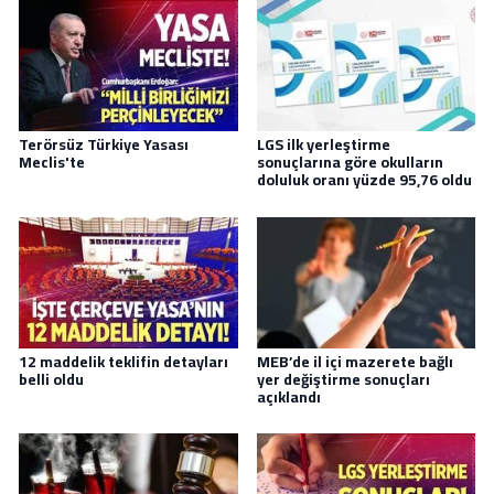
Terörsüz Türkiye Yasası
LGS ilk yerleştirme
Meclis'te
sonuçlarına göre okulların
doluluk oranı yüzde 95,76 oldu
12 maddelik teklifin detayları
MEB’de il içi mazerete bağlı
belli oldu
yer değiştirme sonuçları
açıklandı