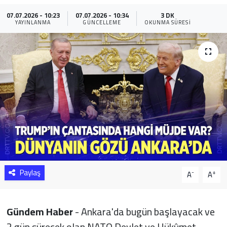
07.07.2026 - 10:23
07.07.2026 - 10:34
3 DK
Sağlık
YAYINLANMA
GÜNCELLEME
OKUNMA SÜRESI
Yazarlar
Resmi İlan
Resmi Reklam
Paylaş
-
+
A
A
Gündem Haber
- Ankara'da bugün başlayacak ve
2 gün sürecek olan NATO Devlet ve Hükûmet