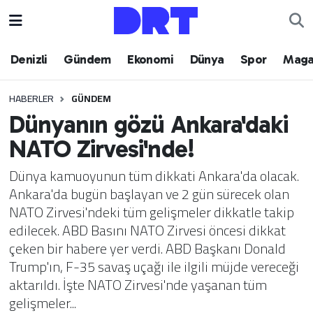
Denizli
Hava Durumu
Denizli
Gündem
Ekonomi
Dünya
Spor
Maga
Gündem
Trafik Durumu
HABERLER
GÜNDEM
Dünyanın gözü Ankara'daki
Ekonomi
Puan Durumu ve Fikstür
NATO Zirvesi'nde!
Dünya
Tüm Manşetler
Dünya kamuoyunun tüm dikkati Ankara'da olacak.
Ankara'da bugün başlayan ve 2 gün sürecek olan
Spor
Son Dakika Haberleri
NATO Zirvesi'ndeki tüm gelişmeler dikkatle takip
edilecek. ABD Basını NATO Zirvesi öncesi dikkat
Magazin
Haber Arşivi
çeken bir habere yer verdi. ABD Başkanı Donald
Trump'ın, F-35 savaş uçağı ile ilgili müjde vereceği
Teknoloji
aktarıldı. İşte NATO Zirvesi'nde yaşanan tüm
gelişmeler...
Yaşam