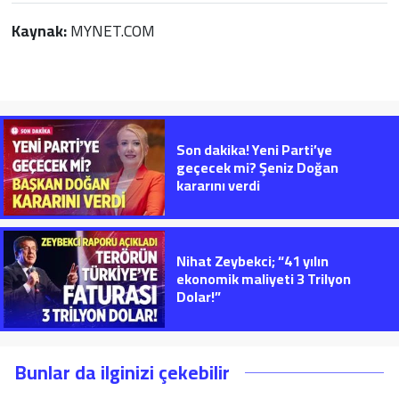
Kaynak:
MYNET.COM
Son dakika! Yeni Parti’ye
geçecek mi? Şeniz Doğan
kararını verdi
Nihat Zeybekci; “41 yılın
ekonomik maliyeti 3 Trilyon
Dolar!”
Bunlar da ilginizi çekebilir