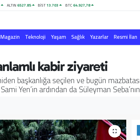
1
ALTIN
6527.85
BİST
13.703
BTC
64.927,78
Magazin
Teknoloji
Yaşam
Sağlık
Yazarlar
Resmi İlan
lamlı kabir ziyareti
niden başkanlığa seçilen ve bugün mazbatas
li Sami Yen’in ardından da Süleyman Seba’nın k