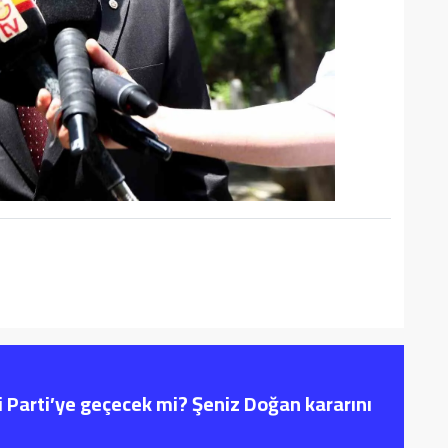
i Parti’ye geçecek mi? Şeniz Doğan kararını