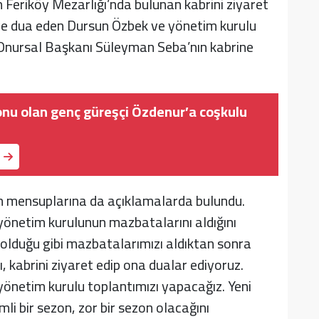
 Feriköy Mezarlığı’nda bulunan kabrini ziyaret
n ve dua eden Dursun Özbek ve yönetim kurulu
 Onursal Başkanı Süleyman Seba’nın kabrine
u olan genç güreşçi Özdenur’a coşkulu
ın mensuplarına da açıklamalarda bulundu.
önetim kurulunun mazbatalarını aldığını
olduğu gibi mazbatalarımızı aldıktan sonra
 kabrini ziyaret edip ona dualar ediyoruz.
yönetim kurulu toplantımızı yapacağız. Yeni
li bir sezon, zor bir sezon olacağını