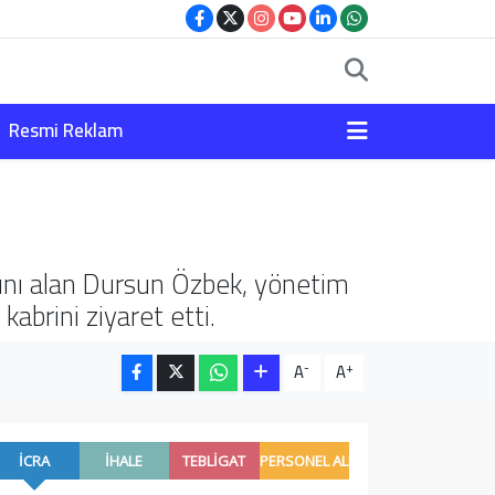
Resmi Reklam
ını alan Dursun Özbek, yönetim
abrini ziyaret etti.
-
+
A
A