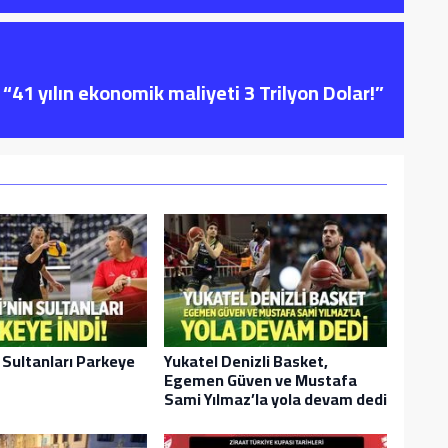
“41 yılın ekonomik maliyeti 3 Trilyon Dolar!”
n Sultanları Parkeye
Yukatel Denizli Basket,
Egemen Güven ve Mustafa
Sami Yılmaz’la yola devam dedi