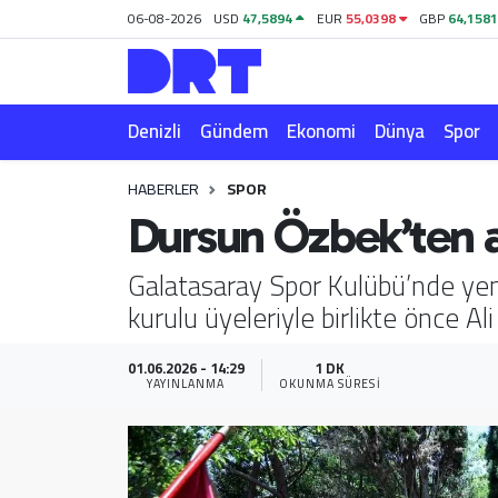
06-08-2026
USD
47,5894
EUR
55,0398
GBP
64,158
Denizli
Hava Durumu
Denizli
Gündem
Ekonomi
Dünya
Spor
Gündem
Trafik Durumu
HABERLER
SPOR
Ekonomi
Puan Durumu ve Fikstür
Dursun Özbek’ten an
Dünya
Tüm Manşetler
Galatasaray Spor Kulübü’nde ye
kurulu üyeleriyle birlikte önce A
Spor
Son Dakika Haberleri
Magazin
Haber Arşivi
01.06.2026 - 14:29
1 DK
YAYINLANMA
OKUNMA SÜRESI
Teknoloji
Yaşam