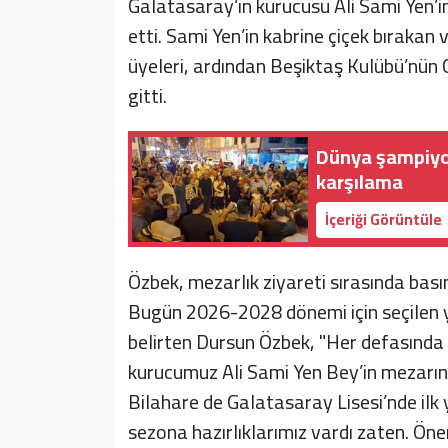
Galatasaray’ın kurucusu Ali Sami Yen’in
etti. Sami Yen’in kabrine çiçek bıraka
üyeleri, ardından Beşiktaş Kulübü’nün
gitti.
Dünya şampiyon
karşılama
İçeriği Görüntüle
Özbek, mezarlık ziyareti sırasında bas
Bugün 2026-2028 dönemi için seçilen y
belirten Dursun Özbek, "Her defasında 
kurucumuz Ali Sami Yen Bey’in mezarını,
Bilahare de Galatasaray Lisesi’nde ilk 
sezona hazırlıklarımız vardı zaten. Önem