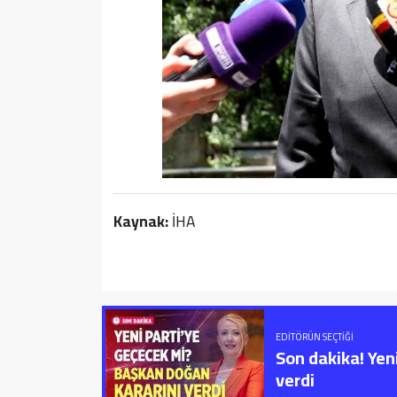
Kaynak:
İHA
EDITÖRÜN SEÇTIĞI
Son dakika! Yen
verdi