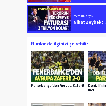
EDITÖRÜN SEÇTIĞI
Nihat Zeybekci; 
Bunlar da ilginizi çekebilir
Fenerbahçe'den Avrupa Zaferi!
Denizli'ni
İndi