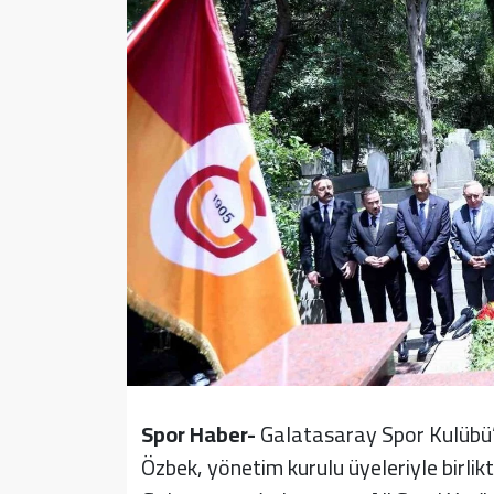
Sağlık
Yazarlar
Resmi İlan
Resmi Reklam
Spor Haber-
Galatasaray Spor Kulübü’
Özbek, yönetim kurulu üyeleriyle birli