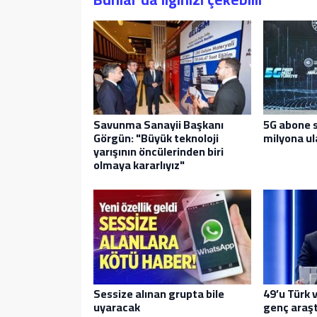
Savunma Sanayii Başkanı
5G abone s
Görgün: "Büyük teknoloji
milyona ul
yarışının öncülerinden biri
olmaya kararlıyız"
Sessize alınan grupta bile
49’u Türk v
uyaracak
genç araşt