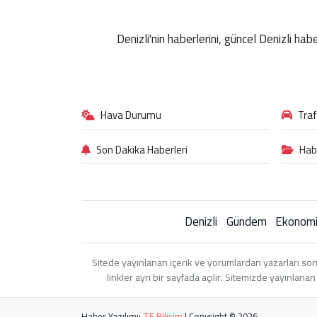
Denizli'nin haberlerini, güncel Denizli ha
Hava Durumu
Tra
Son Dakika Haberleri
Hab
Denizli
Gündem
Ekonom
Sitede yayınlanan içerik ve yorumlardan yazarları sor
linkler ayrı bir sayfada açılır. Sitemizde yayınlan
Haber Yazılımı:
TE Bilişim
| Copyright © 2026