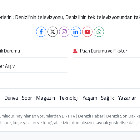
berlerini; Denizli'nin televizyonu, Denizli'nin tek televizyonundan 
fik Durumu
Puan Durumu ve Fikstür
er Arşivi
i
Dünya
Spor
Magazin
Teknoloji
Yaşam
Sağlık
Yazarlar
umludur. Yayınlanan yorumlardan DRT TV | Denizli Haber | Denizli Son Dakika 
an haber, köşe yazıları ve fotoğraflar izin alınmaksızın kaynak gösterilse dah