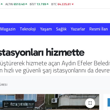
3
ALTIN
6510.40
BİST
13.799
BTC
64.225,61
Magazin
Teknoloji
Yaşam
Sağlık
Yazarlar
Resmi İlan
 istasyonları hizmette
önüştürerek hizmete açan Aydın Efeler Belediy
in hızlı ve güvenli şarj istasyonlarını da devre
ÜRESI