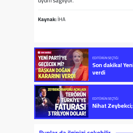
uyum sağlıyor.
Kaynak:
İHA
EDITÖRÜN SEÇTIĞI
Son dakika! Yen
verdi
EDITÖRÜN SEÇTIĞI
Nihat Zeybekci; 
Bunlar da ilginizi çekebilir