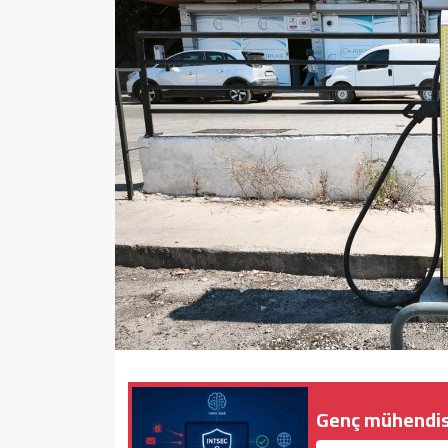
Sağlık
Yazarlar
Resmi İlan
Resmi Reklam
Genç mühendisle