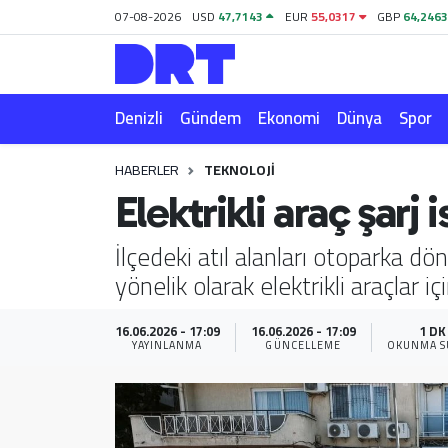
07-08-2026
USD
47,7143
EUR
55,0317
GBP
64,246
Denizli
Hava Durumu
Denizli
Gündem
Ekonomi
Dünya
Spor
Gündem
Trafik Durumu
HABERLER
TEKNOLOJI
Ekonomi
Puan Durumu ve Fikstür
Elektrikli araç şarj
Dünya
Tüm Manşetler
İlçedeki atıl alanları otoparka d
yönelik olarak elektrikli araçlar iç
Spor
Son Dakika Haberleri
Magazin
Haber Arşivi
16.06.2026 - 17:09
16.06.2026 - 17:09
1 DK
YAYINLANMA
GÜNCELLEME
OKUNMA S
Teknoloji
Yaşam