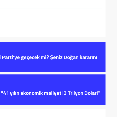
i Parti’ye geçecek mi? Şeniz Doğan kararını
“41 yılın ekonomik maliyeti 3 Trilyon Dolar!”