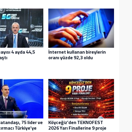
ayısı 4 ayda 44,5
İnternet kullanan bireylerin
aştı
oranı yüzde 92,3 oldu
atandaşı, 75 lider ve
Köyceğiz’den TEKNOFEST
ırmacı Türkiye’ye
2026 Yarı Finallerine 9 proje