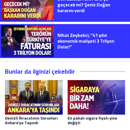
geçecek mi? Şeniz Doğan
kararını verdi
Nihat Zeybekci; “41 yılın
ekonomik maliyeti 3 Trilyon
Dolar!”
Bunlar da ilginizi çekebilir
Denizli İhracatının Sorunları
En pahalı sigara fiyatı yine
Ankara’ya Taşındı
değişti