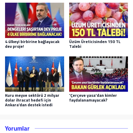
4 ülkeyi birbirine bağlayacak
Üzüm Üreticisinden 150 TL
dev proje!
Talebi
Kuru meyve sektörü 2 milyar
'Çerçeve yasa'dan kimler
dolar ihracat hedefi için
faydalanamayacak?
Ankara’dan destek istedi
Yorumlar