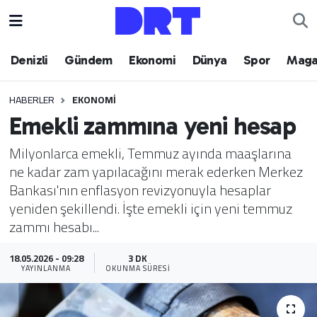
Denizli
Hava Durumu
Denizli
Gündem
Ekonomi
Dünya
Spor
Maga
Gündem
Trafik Durumu
HABERLER
EKONOMI
Emekli zammına yeni hesap
Ekonomi
Puan Durumu ve Fikstür
Milyonlarca emekli, Temmuz ayında maaşlarına
Dünya
Tüm Manşetler
ne kadar zam yapılacağını merak ederken Merkez
Bankası'nın enflasyon revizyonuyla hesaplar
Spor
Son Dakika Haberleri
yeniden şekillendi. İşte emekli için yeni temmuz
zammı hesabı...
Magazin
Haber Arşivi
18.05.2026 - 09:28
3 DK
Teknoloji
YAYINLANMA
OKUNMA SÜRESI
Yaşam