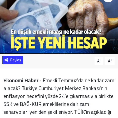
Sağlık
Yazarlar
Resmi İlan
Resmi Reklam
Paylaş
-
+
A
A
Ekonomi Haber
- Emekli Temmuz'da ne kadar zam
alacak? Türkiye Cumhuriyet Merkez Bankası'nın
enflasyon hedefini yüzde 24'e çıkarmasıyla birlikte
SSK ve BAĞ-KUR emeklilerine dair zam
senaryoları yeniden şekilleniyor. TÜİK'in açıkladığı