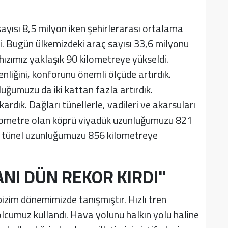
ayısı 8,5 milyon iken şehirlerarası ortalama
i. Bugün ülkemizdeki araç sayısı 33,6 milyonu
zımız yaklaşık 90 kilometreye yükseldi.
nliğini, konforunu önemli ölçüde artırdık.
uğumuzu da iki kattan fazla artırdık.
ardık. Dağları tünellerle, vadileri ve akarsuları
kilometre olan köprü viyadük uzunluğumuzu 821
n tünel uzunluğumuzu 856 kilometreye
NI DÜN REKOR KIRDI"
 bizim dönemimizde tanışmıştır. Hızlı tren
lcumuz kullandı. Hava yolunu halkın yolu haline