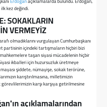
şkanı
Erdoğan
açıklamalarda bulundu. Erdoğan,
lk kez değindi.
E: SOKAKLARIN
ZİN VERMEYİZ
 tarafı olmadıklarını vurgulayan Cumhurbaşkanı
partisinin içindeki tartışmaların hiçbiri bizi
n mahkemelere taşan siyasi mücadelenin hiçbir
yasi ikballeri için huzursuzluk üretmeye
n mayası şiddete, nümayişe, sokak terörüne,
ımızın karıştırılmasına, milletimizin
 görevlilerimizin karşı karşıya getirilmesine
an'ın açıklamalarından