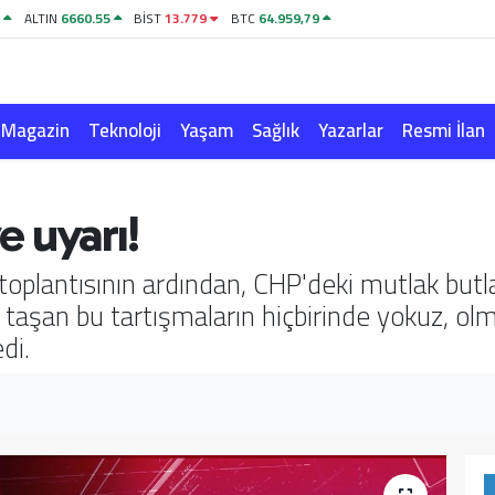
1
ALTIN
6660.55
BİST
13.779
BTC
64.959,79
Magazin
Teknoloji
Yaşam
Sağlık
Yazarlar
Resmi İlan
 uyarı!
lantısının ardından, CHP'deki mutlak butlan
 taşan bu tartışmaların hiçbirinde yokuz, ol
di.