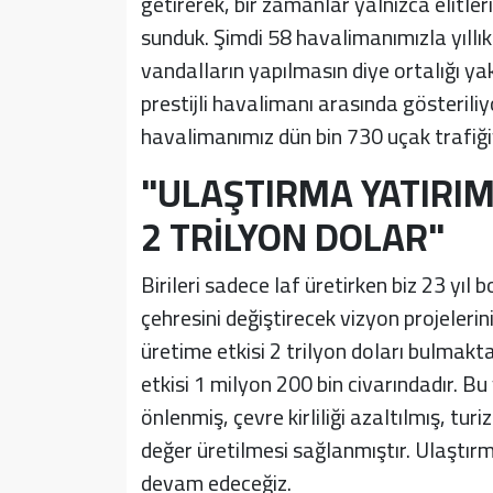
getirerek, bir zamanlar yalnızca elitleri
sunduk. Şimdi 58 havalimanımızla yıllı
vandalların yapılmasın diye ortalığı ya
prestijli havalimanı arasında gösteriliy
havalimanımız dün bin 730 uçak trafiğiy
"ULAŞTIRMA YATIRIM
2 TRİLYON DOLAR"
Birileri sadece laf üretirken biz 23 yıl 
çehresini değiştirecek vizyon projelerin
üretime etkisi 2 trilyon doları bulmakta
etkisi 1 milyon 200 bin civarındadır. Bu
önlenmiş, çevre kirliliği azaltılmış, t
değer üretilmesi sağlanmıştır. Ulaştır
devam edeceğiz.