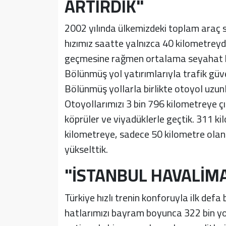
ARTIRDIK"
2002 yılında ülkemizdeki toplam araç s
hızımız saatte yalnızca 40 kilometreyd
geçmesine rağmen ortalama seyahat hı
Bölünmüş yol yatırımlarıyla trafik güve
Bölünmüş yollarla birlikte otoyol uzunl
Otoyollarımızı 3 bin 796 kilometreye çık
köprüler ve viyadüklerle geçtik. 311 
kilometreye, sadece 50 kilometre ola
yükselttik.
"İSTANBUL HAVALİMA
Türkiye hızlı trenin konforuyla ilk defa
hatlarımızı bayram boyunca 322 bin yo