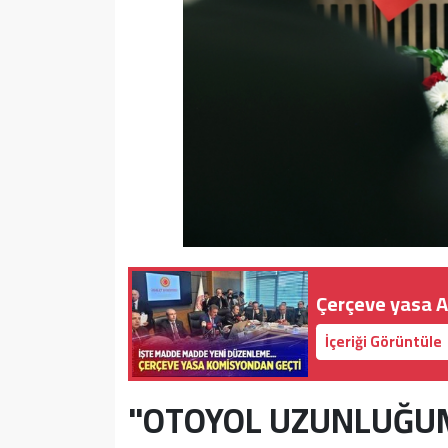
Çerçeve yasa A
İçeriği Görüntüle
"OTOYOL UZUNLUĞUM