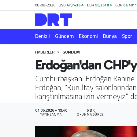
08-08-2026
USD
47,7436
EUR
55,2510
GBP
64,481
Denizli
Hava Durumu
Denizli
Gündem
Ekonomi
Dünya
Spor
Gündem
Trafik Durumu
HABERLER
GÜNDEM
Ekonomi
Puan Durumu ve Fikstür
Erdoğan'dan CHP'ye
Dünya
Tüm Manşetler
Cumhurbaşkanı Erdoğan Kabine top
Erdoğan, "Kurultay salonlarından
Spor
Son Dakika Haberleri
karıştırılmasına izin vermeyiz." de
Magazin
Haber Arşivi
01.06.2026 - 19:40
6 DK
YAYINLANMA
OKUNMA SÜRESI
Teknoloji
Yaşam