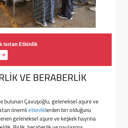
 Isıtan Etkinlik
LİK VE BERABERLİK
e bulunan Çavuşoğlu, geleneksel aşure ve
şatan önemli
etkinlik
lerden biri olduğunu
lenen geleneksel aşure ve keşkek hayrına
eldik. Birlik, beraberlik ve paylaşma