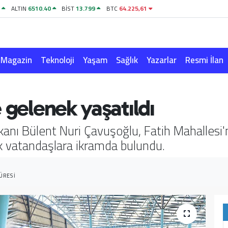
3
ALTIN
6510.40
BİST
13.799
BTC
64.225,61
Magazin
Teknoloji
Yaşam
Sağlık
Yazarlar
Resmi İlan
 gelenek yaşatıldı
kanı Bülent Nuri Çavuşoğlu, Fatih Mahalles
ak vatandaşlara ikramda bulundu.
ÜRESI