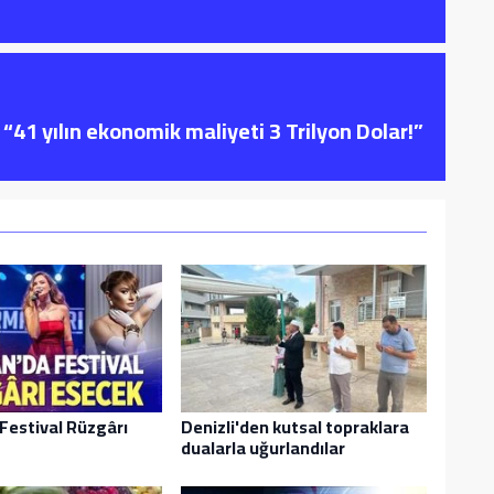
“41 yılın ekonomik maliyeti 3 Trilyon Dolar!”
Festival Rüzgârı
Denizli'den kutsal topraklara
dualarla uğurlandılar