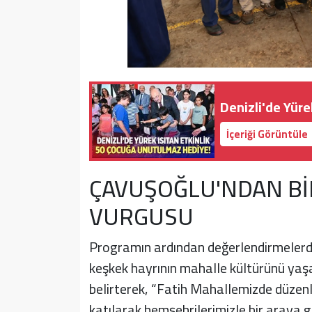
Denizli'de Yürek
İçeriği Görüntüle
ÇAVUŞOĞLU'NDAN BİR
VURGUSU
Programın ardından değerlendirmelerd
keşkek hayrının mahalle kültürünü ya
belirterek, “Fatih Mahallemizde düzen
katılarak hemşehrilerimizle bir araya g