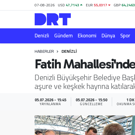
07-08-2026
USD
47,7143
EUR
55,0317
GBP
64,246
Denizli
Hava Durumu
Denizli
Gündem
Ekonomi
Dünya
Spor
Gündem
Trafik Durumu
HABERLER
DENIZLI
Ekonomi
Puan Durumu ve Fikstür
Fatih Mahallesi'nde
Dünya
Tüm Manşetler
Denizli Büyükşehir Belediye Baş
aşure ve keşkek hayrına katılar
Spor
Son Dakika Haberleri
Magazin
Haber Arşivi
05.07.2026 - 15:45
05.07.2026 - 15:50
1 DK
YAYINLANMA
GÜNCELLEME
OKUNMA S
Teknoloji
Yaşam