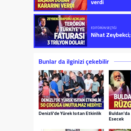
verdi
EDITÖRÜN SEÇTIĞI
Nihat Zeybekci; 
Bunlar da ilginizi çekebilir
Denizli'de Yürek Isıtan Etkinlik
Buldan'da 
Esecek