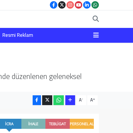
Resmi Reklam
i'nde düzenlenen geleneksel
-
+
A
A