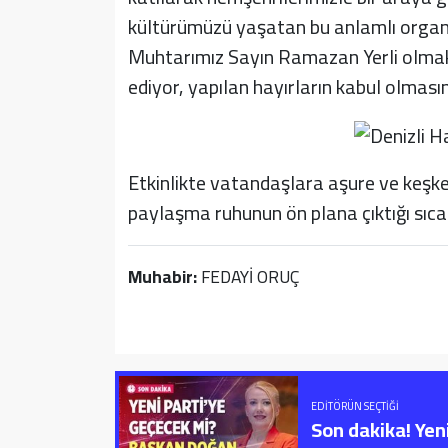
kültürümüzü yaşatan bu anlamlı orga
Muhtarımız Sayın Ramazan Yerli olmak
ediyor, yapılan hayırların kabul olmasını
Etkinlikte vatandaşlara aşure ve keşk
paylaşma ruhunun ön plana çıktığı sıcak
Muhabir:
FEDAYİ ORUÇ
EDITÖRÜN SEÇTIĞI
Son dakika! Yen