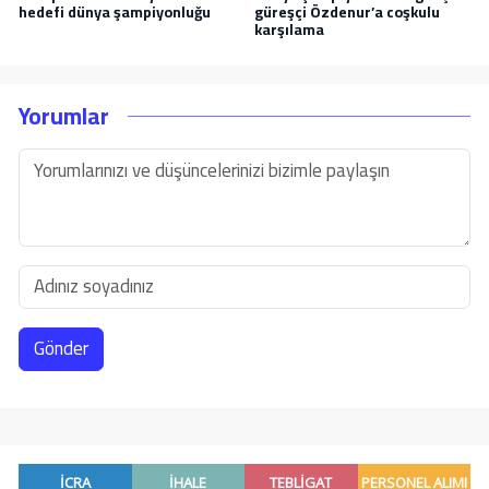
hedefi dünya şampiyonluğu
güreşçi Özdenur’a coşkulu
karşılama
Yorumlar
Gönder