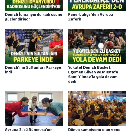
Denizli İdmanyurdu kadrosunu
Fenerbahçe'den Avrupa
güçlendiriyor
Zaferi!
Denizli'nin Sultanları Parkeye
Yukatel Denizli Basket,
İndi
Egemen Güven ve Mustafa
Sami Yılmaz’la yola devam
dedi
Avrupa 3.’sü Rümeysa’nın
Dünya şampiyonu olan genç