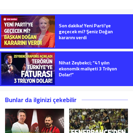
Son dakika! Yeni Parti’ye
geçecek mi? Şeniz Doğan
kararını verdi
Nihat Zeybekci; “41 yılın
ekonomik maliyeti 3 Trilyon
Dolar!”
Bunlar da ilginizi çekebilir