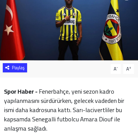
Sağlık
Yazarlar
Resmi İlan
Resmi Reklam
Paylaş
-
+
A
A
Spor Haber -
Fenerbahçe, yeni sezon kadro
yapılanmasını sürdürürken, gelecek vadeden bir
ismi daha kadrosuna kattı. Sarı-lacivertliler bu
kapsamda Senegalli futbolcu Amara Diouf ile
anlaşma sağladı.