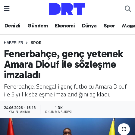
Denizli
Hava Durumu
Denizli
Gündem
Ekonomi
Dünya
Spor
Maga
Gündem
Trafik Durumu
HABERLER
SPOR
Fenerbahçe, genç yetenek
Ekonomi
Puan Durumu ve Fikstür
Amara Diouf ile sözleşme
Dünya
Tüm Manşetler
imzaladı
Spor
Son Dakika Haberleri
Fenerbahçe, Senegalli genç futbolcu Amara Diouf
ile 5 yıllık sözleşme imzalandığını açıkladı.
Magazin
Haber Arşivi
24.06.2026 - 16:13
1 DK
YAYINLANMA
OKUNMA SÜRESI
Teknoloji
Yaşam