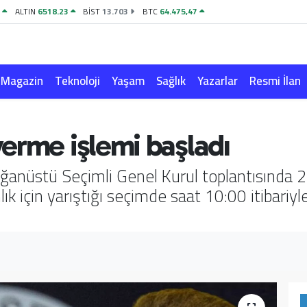
4
ALTIN
6518.23
BİST
13.703
BTC
64.475,47
Magazin
Teknoloji
Yaşam
Sağlık
Yazarlar
Resmi İlan
erme işlemi başladı
anüstü Seçimli Genel Kurul toplantısında 2.
ık için yarıştığı seçimde saat 10:00 itibariyle