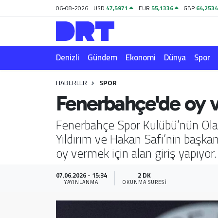
06-08-2026
USD
47,5971
EUR
55,1336
GBP
64,253
Denizli
Hava Durumu
Denizli
Gündem
Ekonomi
Dünya
Spor
Gündem
Trafik Durumu
HABERLER
SPOR
Ekonomi
Puan Durumu ve Fikstür
Fenerbahçe'de oy v
Dünya
Tüm Manşetler
Fenerbahçe Spor Kulübü’nün Olağ
Yıldırım ve Hakan Safi’nin başkanl
Spor
Son Dakika Haberleri
oy vermek için alan giriş yapıyor.
Magazin
Haber Arşivi
07.06.2026 - 15:34
2 DK
YAYINLANMA
OKUNMA SÜRESI
Teknoloji
Yaşam