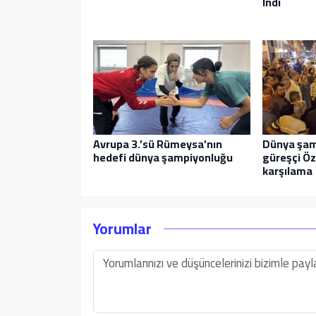
İndi
Avrupa 3.’sü Rümeysa’nın
Dünya şam
hedefi dünya şampiyonluğu
güreşçi Öz
karşılama
Yorumlar