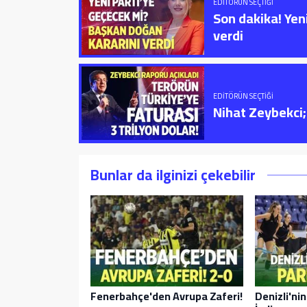
EDITÖRÜN SEÇTIĞI
Son dakika! Yen
verdi
EDITÖRÜN SEÇTIĞI
Nihat Zeybekci; 
Bunlar da ilginizi çekebilir
Fenerbahçe'den Avrupa Zaferi!
Denizli'ni