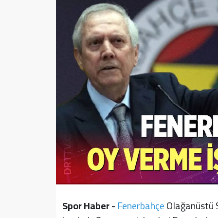
Sağlık
Yazarlar
Resmi İlan
Resmi Reklam
Spor Haber -
Fenerbahçe
Olağanüstü S