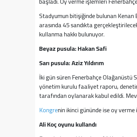
başladı. Oy verme işlemleri Fenerbahç
Stadyumun bitişiğinde bulunan Kenan E
arasında 45 sandıkta gerçekleştirilece
kullanma hakkı bulunuyor.
Beyaz pusula: Hakan Safi
Sarı pusula: Aziz Yıldırım
İki gün süren Fenerbahçe Olağanüstü Se
yönetim kurulu faaliyet raporu, denet
tarafından oylanarak kabul edildi. Mevc
Kongre
nin ikinci gününde ise oy verme i
Ali Koç oyunu kullandı