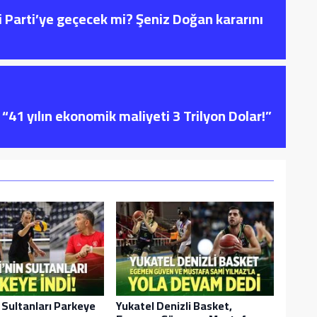
i Parti’ye geçecek mi? Şeniz Doğan kararını
“41 yılın ekonomik maliyeti 3 Trilyon Dolar!”
n Sultanları Parkeye
Yukatel Denizli Basket,