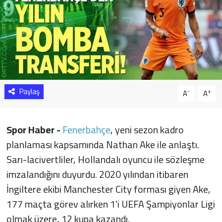
Sağlık
Yazarlar
Resmi İlan
Paylaş
Resmi Reklam
-
+
A
A
Spor Haber -
Fenerbahçe
, yeni sezon kadro
planlaması kapsamında Nathan Ake ile anlaştı.
Sarı-lacivertliler, Hollandalı oyuncu ile sözleşme
imzalandığını duyurdu. 2020 yılından itibaren
İngiltere ekibi Manchester City forması giyen Ake,
177 maçta görev alırken 1'i UEFA Şampiyonlar Ligi
olmak üzere, 12 kupa kazandı.