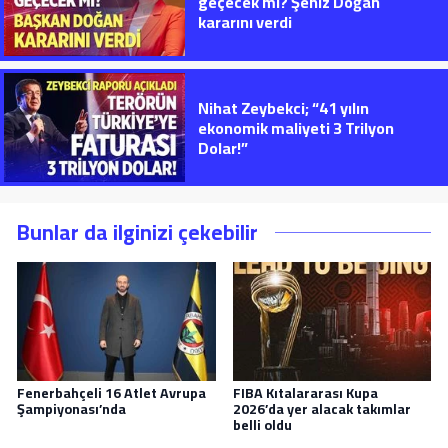
geçecek mi? Şeniz Doğan
kararını verdi
Nihat Zeybekci; “41 yılın
ekonomik maliyeti 3 Trilyon
Dolar!”
Bunlar da ilginizi çekebilir
Fenerbahçeli 16 Atlet Avrupa
FIBA Kıtalararası Kupa
Şampiyonası’nda
2026’da yer alacak takımlar
belli oldu