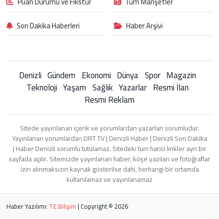
Puan Durumu ve Fikstür
Tüm Manşetler
Son Dakika Haberleri
Haber Arşivi
Denizli
Gündem
Ekonomi
Dünya
Spor
Magazin
Teknoloji
Yaşam
Sağlık
Yazarlar
Resmi İlan
Resmi Reklam
Sitede yayınlanan içerik ve yorumlardan yazarları sorumludur.
Yayınlanan yorumlardan DRT TV | Denizli Haber | Denizli Son Dakika
| Haber Denizli sorumlu tutulamaz. Sitedeki tüm harici linkler ayrı bir
sayfada açılır. Sitemizde yayınlanan haber, köşe yazıları ve fotoğraflar
izin alınmaksızın kaynak gösterilse dahi, herhangi bir ortamda
kullanılamaz ve yayınlanamaz
Haber Yazılımı:
TE Bilişim
| Copyright © 2026