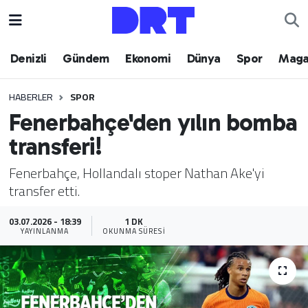
Denizli
Hava Durumu
Denizli
Gündem
Ekonomi
Dünya
Spor
Maga
Gündem
Trafik Durumu
HABERLER
SPOR
Fenerbahçe'den yılın bomba
Ekonomi
Puan Durumu ve Fikstür
transferi!
Dünya
Tüm Manşetler
Fenerbahçe, Hollandalı stoper Nathan Ake'yi
transfer etti.
Spor
Son Dakika Haberleri
03.07.2026 - 18:39
1 DK
Magazin
Haber Arşivi
YAYINLANMA
OKUNMA SÜRESI
Teknoloji
Yaşam