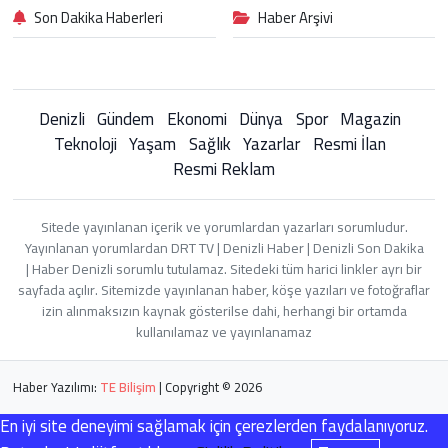
Son Dakika Haberleri
Haber Arşivi
Denizli
Gündem
Ekonomi
Dünya
Spor
Magazin
Teknoloji
Yaşam
Sağlık
Yazarlar
Resmi İlan
Resmi Reklam
Sitede yayınlanan içerik ve yorumlardan yazarları sorumludur.
Yayınlanan yorumlardan DRT TV | Denizli Haber | Denizli Son Dakika
| Haber Denizli sorumlu tutulamaz. Sitedeki tüm harici linkler ayrı bir
sayfada açılır. Sitemizde yayınlanan haber, köşe yazıları ve fotoğraflar
izin alınmaksızın kaynak gösterilse dahi, herhangi bir ortamda
kullanılamaz ve yayınlanamaz
Haber Yazılımı:
TE Bilişim
| Copyright © 2026
En iyi site deneyimi sağlamak için çerezlerden faydalanıyoruz.