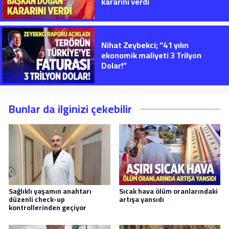
kararını verdi
Nihat Zeybekci; “41 yılın
ekonomik maliyeti 3 Trilyon
Dolar!”
Bunlar da ilginizi çekebilir
Sağlıklı yaşamın anahtarı
Sıcak hava ölüm oranlarındaki
düzenli check-up
artışa yansıdı
kontrollerinden geçiyor