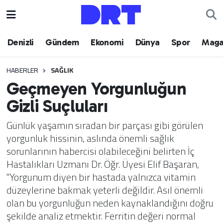
Denizli
Hava Durumu
Denizli
Gündem
Ekonomi
Dünya
Spor
Maga
Gündem
Trafik Durumu
HABERLER
SAĞLIK
Geçmeyen Yorgunluğun
Ekonomi
Puan Durumu ve Fikstür
Gizli Suçluları
Dünya
Tüm Manşetler
Günlük yaşamın sıradan bir parçası gibi görülen
yorgunluk hissinin, aslında önemli sağlık
Spor
Son Dakika Haberleri
sorunlarının habercisi olabileceğini belirten İç
Hastalıkları Uzmanı Dr. Öğr. Üyesi Elif Başaran,
Magazin
Haber Arşivi
"Yorgunum diyen bir hastada yalnızca vitamin
düzeylerine bakmak yeterli değildir. Asıl önemli
Teknoloji
olan bu yorgunluğun neden kaynaklandığını doğru
şekilde analiz etmektir. Ferritin değeri normal
Yaşam