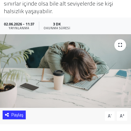
sınırlar içinde olsa bile alt seviyelerde ise kişi
halsizlik yaşayabilir.
Sağlık
02.06.2026 - 11:37
3 DK
Yazarlar
YAYINLANMA
OKUNMA SÜRESI
Resmi İlan
Resmi Reklam
Paylaş
-
+
A
A