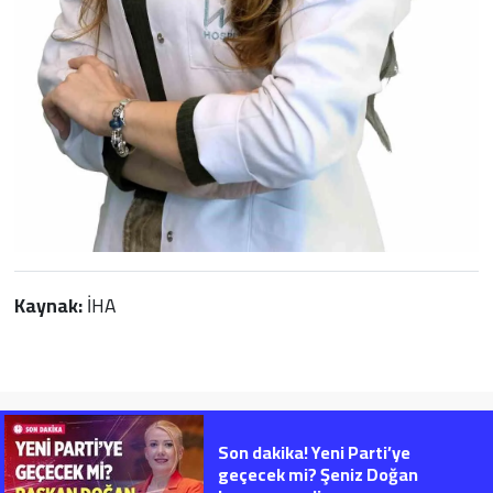
Kaynak:
İHA
Son dakika! Yeni Parti’ye
geçecek mi? Şeniz Doğan