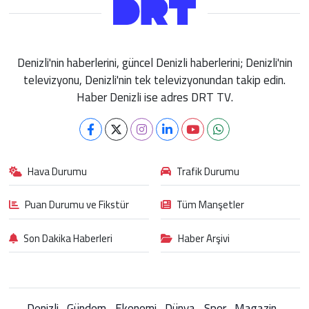
Denizli'nin haberlerini, güncel Denizli haberlerini; Denizli'nin
televizyonu, Denizli'nin tek televizyonundan takip edin.
Haber Denizli ise adres DRT TV.
Hava Durumu
Trafik Durumu
Puan Durumu ve Fikstür
Tüm Manşetler
Son Dakika Haberleri
Haber Arşivi
Denizli
Gündem
Ekonomi
Dünya
Spor
Magazin