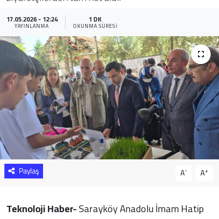
Sağlık
17.05.2026 - 12:24
1 DK
YAYINLANMA
OKUNMA SÜRESI
Yazarlar
Resmi İlan
Resmi Reklam
Paylaş
-
+
A
A
Teknoloji Haber-
Sarayköy Anadolu İmam Hatip