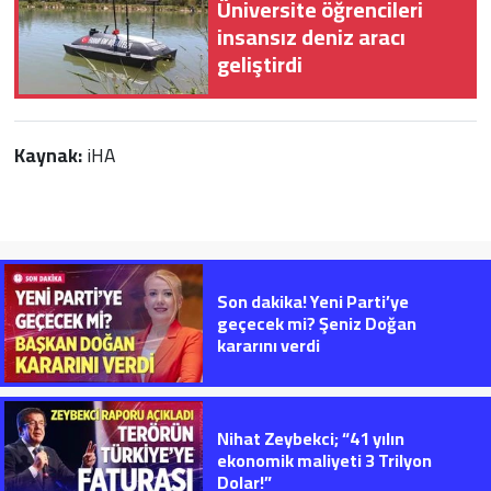
Üniversite öğrencileri
insansız deniz aracı
geliştirdi
Kaynak:
iHA
Son dakika! Yeni Parti’ye
geçecek mi? Şeniz Doğan
kararını verdi
Nihat Zeybekci; “41 yılın
ekonomik maliyeti 3 Trilyon
Dolar!”