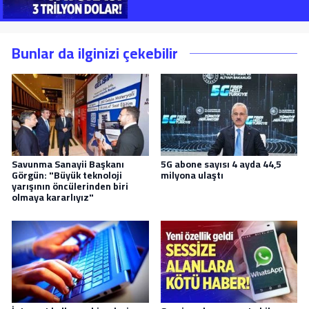
Bunlar da ilginizi çekebilir
Savunma Sanayii Başkanı
5G abone sayısı 4 ayda 44,5
Görgün: "Büyük teknoloji
milyona ulaştı
yarışının öncülerinden biri
olmaya kararlıyız"