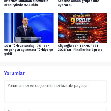
İnternet kullanan bireylerin
Sessize alınan grupta bile
oranı yüzde 92,3 oldu
uyaracak
49’u Türk vatandaşı, 75 lider
Köyceğiz’den TEKNOFEST
ve genç araştırmacı Türkiye’ye
2026 Yarı Finallerine 9 proje
geldi
Yorumlar