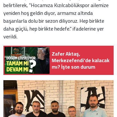
belirtilerek, "Hocamıza Kızılcabölükspor ailemize
yeniden hoş geldin diyor, armamız altında
başarılarla dolu bir sezon diliyoruz. Hep birlikte
daha güçlü, hep birlikte hedefe." ifadelerine yer
verildi.
Zafer Aktaş,
Merkezefendi’de kalacak
mı? İşte son durum