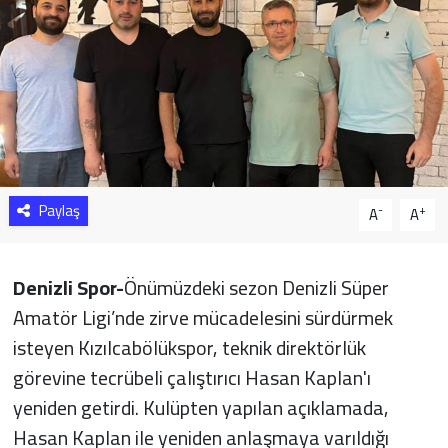
Sağlık
Yazarlar
Resmi İlan
Resmi Reklam
Paylaş
-
+
A
A
Denizli Spor-
Önümüzdeki sezon Denizli Süper
Amatör Ligi’nde zirve mücadelesini sürdürmek
isteyen Kızılcabölükspor, teknik direktörlük
görevine tecrübeli çalıştırıcı Hasan Kaplan'ı
yeniden getirdi. Kulüpten yapılan açıklamada,
Hasan Kaplan ile yeniden anlaşmaya varıldığı