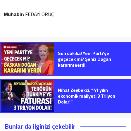
Muhabir:
FEDAYİ ORUÇ
Son dakika! Yeni Parti’ye
geçecek mi? Şeniz Doğan
kararını verdi
Nihat Zeybekci; “41 yılın
ekonomik maliyeti 3 Trilyon
Dolar!”
Bunlar da ilginizi çekebilir