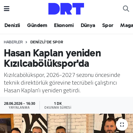
Denizli
Hava Durumu
Denizli
Gündem
Ekonomi
Dünya
Spor
Maga
Gündem
Trafik Durumu
HABERLER
DENIZLI'DE SPOR
Hasan Kaplan yeniden
Ekonomi
Puan Durumu ve Fikstür
Kızılcabölükspor'da
Dünya
Tüm Manşetler
Kızılcabölükspor, 2026-2027 sezonu öncesinde
teknik direktörlük görevine tecrübeli çalıştırıcı
Spor
Son Dakika Haberleri
Hasan Kaplan'ı yeniden getirdi.
Magazin
Haber Arşivi
28.06.2026 - 16:30
1 DK
YAYINLANMA
OKUNMA SÜRESI
Teknoloji
Yaşam