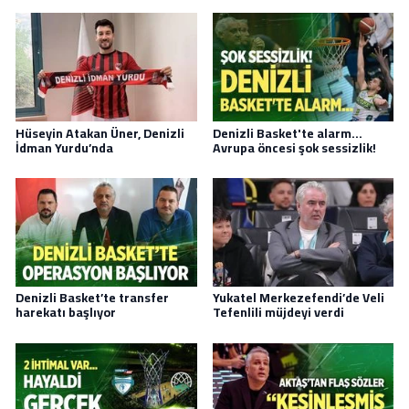
Hüseyin Atakan Üner, Denizli
Denizli Basket'te alarm...
İdman Yurdu’nda
Avrupa öncesi şok sessizlik!
Denizli Basket’te transfer
Yukatel Merkezefendi’de Veli
harekatı başlıyor
Tefenlili müjdeyi verdi