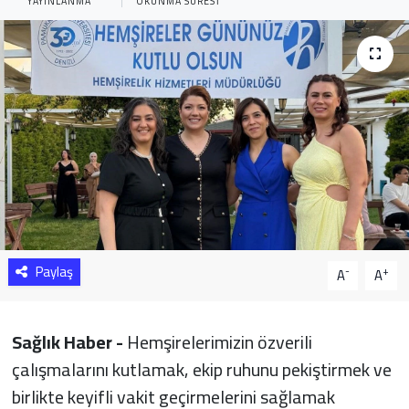
YAYINLANMA
OKUNMA SÜRESI
Sağlık
Yazarlar
Resmi İlan
Resmi Reklam
Paylaş
-
+
A
A
Sağlık Haber -
Hemşirelerimizin özverili
çalışmalarını kutlamak, ekip ruhunu pekiştirmek ve
birlikte keyifli vakit geçirmelerini sağlamak