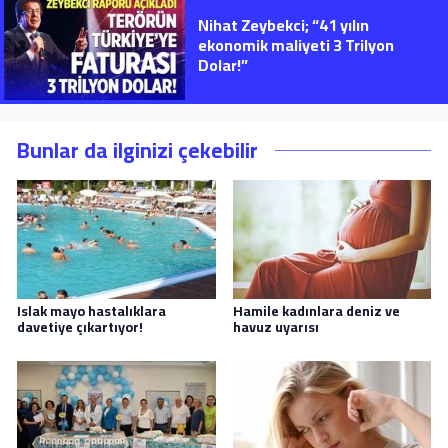
Nihat Zeybekci; “41 yılın
ekonomik maliyeti 3 Trilyon
Dolar!”
Bunlar da ilginizi çekebilir
Islak mayo hastalıklara
Hamile kadınlara deniz ve
davetiye çıkartıyor!
havuz uyarısı