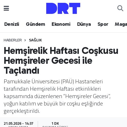
Denizli
Hava Durumu
Denizli
Gündem
Ekonomi
Dünya
Spor
Maga
Gündem
Trafik Durumu
HABERLER
SAĞLIK
Hemşirelik Haftası Coşkusu
Ekonomi
Puan Durumu ve Fikstür
Hemşireler Gecesi ile
Dünya
Tüm Manşetler
Taçlandı
Spor
Son Dakika Haberleri
Pamukkale Üniversitesi (PAÜ) Hastaneleri
tarafından Hemşirelik Haftası etkinlikleri
Magazin
Haber Arşivi
kapsamında düzenlenen “Hemşireler Gecesi”,
yoğun katılım ve büyük bir coşku eşliğinde
Teknoloji
gerçekleştirildi.
Yaşam
21.05.2026 - 14:37
1 DK