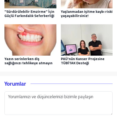
"Sürdürülebilir Emzirme" İçin
Yaşlanmadan işitme kaybı riski
Güçlü Farkındalık Seferberliği
yaşayabilirsiniz!
Yazın serinlerken diş
PAÜ'nün Kanser Projesine
sağlığınızı tehlikeye atmayın
TÜBİTAK Desteği
Yorumlar