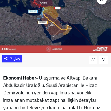
Sağlık
Yazarlar
Resmi İlan
Resmi Reklam
Paylaş
-
+
A
A
Ekonomi Haber-
Ulaştırma ve Altyapı Bakanı
Abdulkadir Uraloğlu, Suudi Arabistan ile Hicaz
Demiryolu’nun yeniden yapılmasına yönelik
imzalanan mutabakat zaptına ilişkin detayları
yabancı bir televizyon kanalına anlattı. Hürmüz