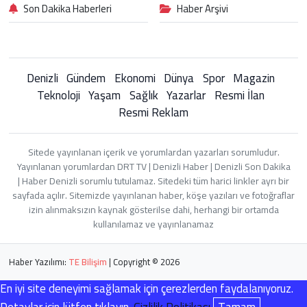
Son Dakika Haberleri
Haber Arşivi
Denizli
Gündem
Ekonomi
Dünya
Spor
Magazin
Teknoloji
Yaşam
Sağlık
Yazarlar
Resmi İlan
Resmi Reklam
Sitede yayınlanan içerik ve yorumlardan yazarları sorumludur.
Yayınlanan yorumlardan DRT TV | Denizli Haber | Denizli Son Dakika
| Haber Denizli sorumlu tutulamaz. Sitedeki tüm harici linkler ayrı bir
sayfada açılır. Sitemizde yayınlanan haber, köşe yazıları ve fotoğraflar
izin alınmaksızın kaynak gösterilse dahi, herhangi bir ortamda
kullanılamaz ve yayınlanamaz
Haber Yazılımı:
TE Bilişim
| Copyright © 2026
En iyi site deneyimi sağlamak için çerezlerden faydalanıyoruz.