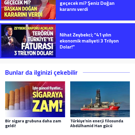
geçecek mi? Şeniz Doğan
kararını verdi
Nihat Zeybekci; “41 yılın
ekonomik maliyeti 3 Trilyon
Dolar!”
Bunlar da ilginizi çekebilir
Bir sigara grubuna daha zam
Türkiye’nin enerji filosunda
geldi!
Abdülhamid Han gücü