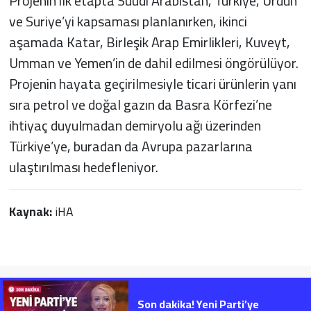
Projenin ilk etapta Suudi Arabistan, Türkiye, Ürdün
ve Suriye’yi kapsaması planlanırken, ikinci
aşamada Katar, Birleşik Arap Emirlikleri, Kuveyt,
Umman ve Yemen’in de dahil edilmesi öngörülüyor.
Projenin hayata geçirilmesiyle ticari ürünlerin yanı
sıra petrol ve doğal gazın da Basra Körfezi’ne
ihtiyaç duyulmadan demiryolu ağı üzerinden
Türkiye’ye, buradan da Avrupa pazarlarına
ulaştırılması hedefleniyor.
Kaynak:
iHA
Son dakika! Yeni Parti’ye