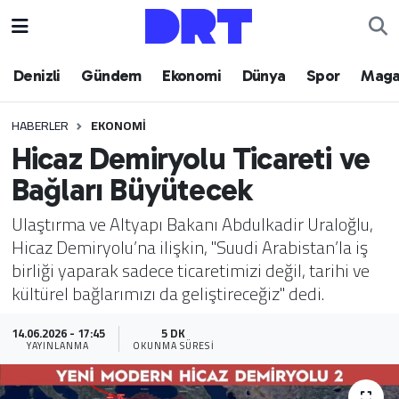
Denizli
Hava Durumu
Denizli
Gündem
Ekonomi
Dünya
Spor
Maga
Gündem
Trafik Durumu
HABERLER
EKONOMI
Hicaz Demiryolu Ticareti ve
Ekonomi
Puan Durumu ve Fikstür
Bağları Büyütecek
Dünya
Tüm Manşetler
Ulaştırma ve Altyapı Bakanı Abdulkadir Uraloğlu,
Hicaz Demiryolu’na ilişkin, "Suudi Arabistan’la iş
Spor
Son Dakika Haberleri
birliği yaparak sadece ticaretimizi değil, tarihi ve
kültürel bağlarımızı da geliştireceğiz" dedi.
Magazin
Haber Arşivi
14.06.2026 - 17:45
5 DK
Teknoloji
YAYINLANMA
OKUNMA SÜRESI
Yaşam