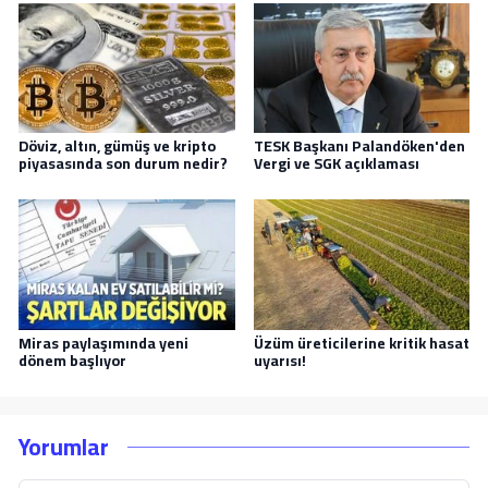
Döviz, altın, gümüş ve kripto
TESK Başkanı Palandöken'den
piyasasında son durum nedir?
Vergi ve SGK açıklaması
Miras paylaşımında yeni
Üzüm üreticilerine kritik hasat
dönem başlıyor
uyarısı!
Yorumlar