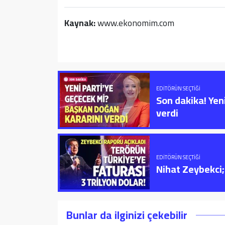
Kaynak:
www.ekonomim.com
EDITÖRÜN SEÇTIĞI
Son dakika! Yen
verdi
EDITÖRÜN SEÇTIĞI
Nihat Zeybekci; 
Bunlar da ilginizi çekebilir