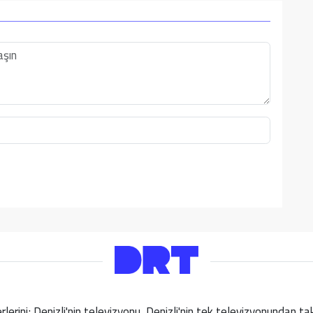
berlerini; Denizli'nin televizyonu, Denizli'nin tek televizyonundan 