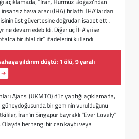
ı açıklamada, "İran, Hürmüz Boğazı'ndan
nsansız hava aracı (İHA) fırlattı. İHA'lardan
misinin üst güvertesine doğrudan isabet etti.
ne devam edebildi. Diğer üç İHA'yı ise
ca bir ihlalidir" ifadelerini kullandı.
ahaya yıldırım düştü: 1 ölü, 9 yaralı
onları Ajansı (UKMTO) dün yaptığı açıklamada,
li güneydoğusunda bir geminin vurulduğunu
kililer, İran'ın Singapur bayraklı "Ever Lovely"
i. Olayda herhangi bir can kaybı veya