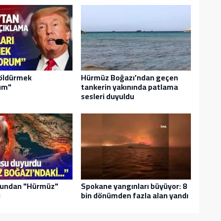
 öldürmek
Hürmüz Boğazı’ndan geçen
um"
tankerin yakınında patlama
sesleri duyuldu
undan "Hürmüz"
Spokane yangınları büyüyor: 8
ı
bin dönümden fazla alan yandı