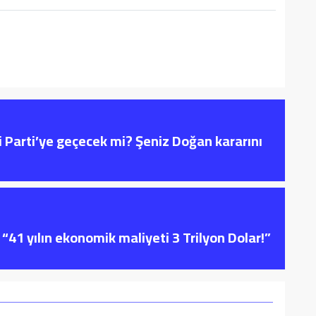
i Parti’ye geçecek mi? Şeniz Doğan kararını
“41 yılın ekonomik maliyeti 3 Trilyon Dolar!”