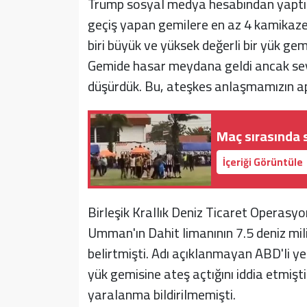
Trump sosyal medya hesabından yaptığ
geçiş yapan gemilere en az 4 kamikaze i
biri büyük ve yüksek değerli bir yük ge
Gemide hasar meydana geldi ancak seyri
düşürdük. Bu, ateşkes anlaşmamızın aptal
Maç sırasında s
İçeriği Görüntüle
Birleşik Krallık Deniz Ticaret Operasy
Umman'ın Dahit limanının 7.5 deniz mi
belirtmişti. Adı açıklanmayan ABD'li yet
yük gemisine ateş açtığını iddia etmişt
yaralanma bildirilmemişti.