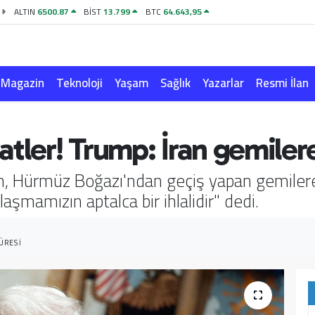
ALTIN
6500.87
BİST
13.799
BTC
64.643,95
Magazin
Teknoloji
Yaşam
Sağlık
Yazarlar
Resmi İlan
tler! Trump: İran gemilere 
n, Hürmüz Boğazı'ndan geçiş yapan gemilere
nlaşmamızın aptalca bir ihlalidir" dedi.
ÜRESI