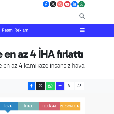
Resmi Reklam
en az 4 İHA fırlattı
 en az 4 kamikaze insansız hava
-
+
A
A