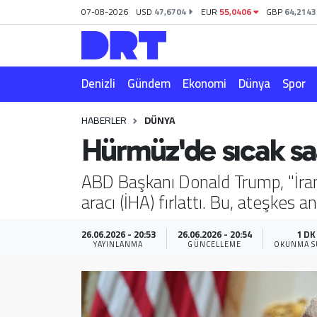
07-08-2026
USD
47,6704
EUR
55,0406
GBP
64,2143
Denizli
Hava Durumu
Denizli
Gündem
Ekonomi
Dünya
Spor
Gündem
Trafik Durumu
HABERLER
DÜNYA
Ekonomi
Puan Durumu ve Fikstür
Hürmüz'de sıcak saa
Dünya
Tüm Manşetler
ABD Başkanı Donald Trump, "İra
aracı (İHA) fırlattı. Bu, ateşkes a
Spor
Son Dakika Haberleri
Magazin
Haber Arşivi
26.06.2026 - 20:53
26.06.2026 - 20:54
1 DK
YAYINLANMA
GÜNCELLEME
OKUNMA S
Teknoloji
Yaşam